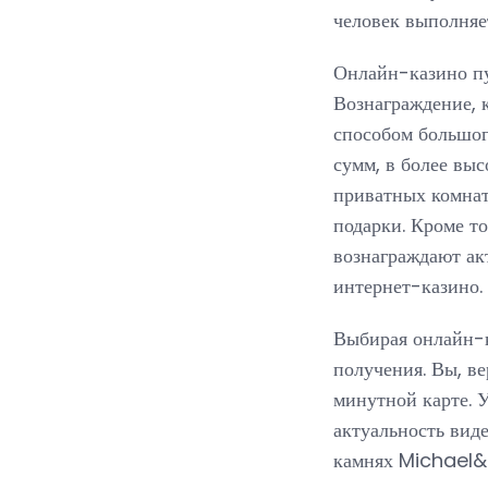
человек выполняет
Онлайн-казино пу
Вознаграждение, 
способом большог
сумм, в более вы
приватных комнат
подарки. Кроме т
вознаграждают ак
интернет-казино.
Выбирая онлайн-ка
получения. Вы, ве
минутной карте. 
актуальность вид
камнях Michael&P