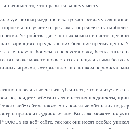
 и начинает то, что нравится вашему месту.
бликует вознаграждения и запускает рекламу для привле
которое вы получаете от рекламы, определяется наиболе
о риска. Устройства для частных комнат в настоящее вр
соких вариациях, предлагающих большие преимущества.
 также получат бонусы за переустановку, бесплатные с
ого, вы также можете похвастаться специальными бонусам
тивных игроков, которые внесли слишком первоначальны
зино на реальные деньги, убедитесь, что вы изучаете ег
роятно, найдете веб-сайт для внесения предоплаты, прин
У таких веб-сайтов также есть полезные обещания подде
еоигр и приносить удовольствие. Вы даже можете получ
recious на веб-сайте, так как они носят особые уникал