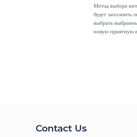
Метод выбора инт
будет заполнить 
выбрать выбранны
новую приятную в
Contact Us