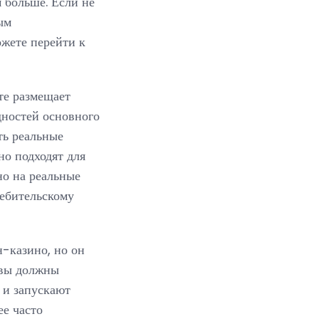
 больше. Если не
ым
ожете перейти к
те размещает
дностей основного
ть реальные
но подходят для
но на реальные
ребительскому
н-казино, но он
 вы должны
 и запускают
ее часто