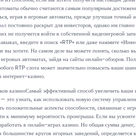
автоматы обычно считаются самым популярным достижен
ся, играя в игровые автоматы, прежде улучшая точный а
рал
постоянно раскрыт для инвесторов, однако им главно з
них не получится войти в собственной видеоигровой зап
навыках, введите в поиск «RTP» или даже нажмите «Инв
е вы хотите. На самом деле вы можете понять, сколько вы
 игровых автоматах, зайдя на сайты онлайн-обзоров. По
любого RTP слота может значительно повысить ваши шан
в интернет-казино.
Самый эффективный способ увеличить ваши 
— это узнать, как использовать новую систему управлен
ть положительные аспекты способности, связанные с иг
сти к минимуму вероятность проигрыша. Если вы усвоите 
аработать в онлайн-играх казино. Но общая сумма денег,
в большинстве кругов игорных заведений, определяется 