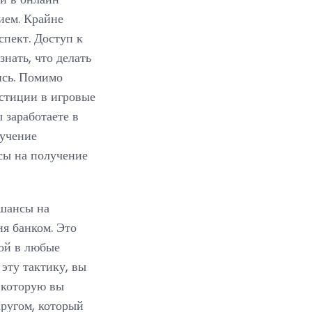
ием. Крайне
спект. Доступ к
нать, что делать
ись.
Помимо
естиции в игровые
 заработаете в
лучение
сы на получение
шансы на
ия банком. Это
рой в любые
эту тактику, вы
 которую вы
кругом, который