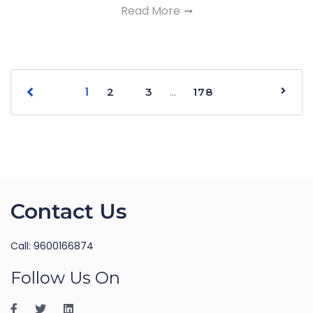
Read More
1
2
3
…
178
Contact Us
Call: 9600166874
Follow Us On