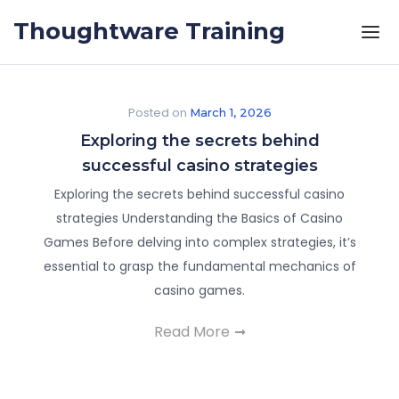
Skip to the content
Thoughtware Training
Posted on
March 1, 2026
Exploring the secrets behind
successful casino strategies
Exploring the secrets behind successful casino
strategies Understanding the Basics of Casino
Games Before delving into complex strategies, it’s
essential to grasp the fundamental mechanics of
casino games.
Read More