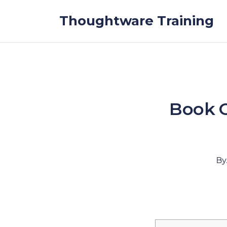
Skip to the content
Thoughtware Training
Book O
By