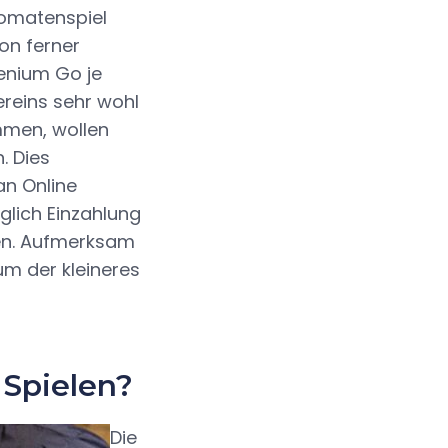
tomatenspiel
on ferner
enium Go je
ereins sehr wohl
mmen, wollen
. Dies
an Online
lich Einzahlung
nen. Aufmerksam
m der kleineres
Spielen?
Die