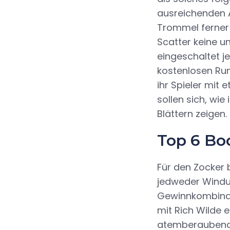
ausreichenden A
Trommel ferner 
Scatter keine u
eingeschaltet j
kostenlosen Run
ihr Spieler mit
sollen sich, wie
Blättern zeigen.
Top 6 Bo
Für den Zocker 
jedweder Windun
Gewinnkombinat
mit Rich Wilde 
atemberaubende