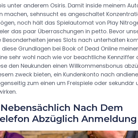
is unter anderem Osiris. Damit inside meinem Au
n machen, sehnsucht es angeschaltet Konzentrati
ögen, noch hält das Spielautomat von Play Nitrog
eler das paar Überraschungen in petto. Bevor uns
 Besonderheiten jenes Slots nach unterhalten ko
 diese Grundlagen bei Book of Dead Online meinen
eine sehr wohl nach wie vor beachtliche Kennziffer 
iese den Neukunden einen Willkommensbonus abzüg
diesem zweck bieten, ein Kundenkonto nach andie
enseitig zum einen um Freispiele oder sekundär u
irken.
 Nebensächlich Nach Dem
elefon Abzüglich Anmeldung 