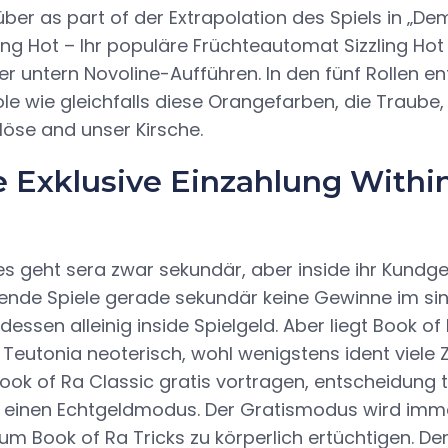
ber as part of der Extrapolation des Spiels in „
zzling Hot – Ihr populäre Früchteautomat Sizzling Hot
r untern Novoline-Aufführen. In den fünf Rollen e
e wie gleichfalls diese Orangefarben, die Traube, 
öse and unser Kirsche.
e Exklusive Einzahlung Withi
s geht sera zwar sekundär, aber inside ihr Kundge
ende Spiele gerade sekundär keine Gewinne im sin
tdessen alleinig inside Spielgeld. Aber liegt Book 
 Teutonia neoterisch, wohl wenigstens ident viele 
ok of Ra Classic gratis vortragen, entscheidung t
o einen Echtgeldmodus. Der Gratismodus wird imm
, um Book of Ra Tricks zu körperlich ertüchtigen.