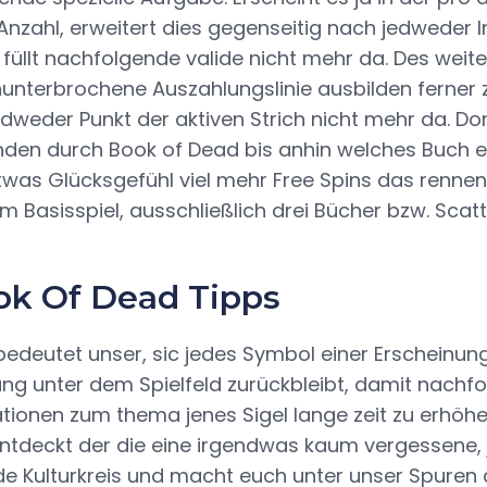
nzahl, erweitert dies gegenseitig nach jedweder In 
füllt nachfolgende valide nicht mehr da. Des weit
nunterbrochene Auszahlungslinie ausbilden ferner 
edweder Punkt der aktiven Strich nicht mehr da. Dor
den durch Book of Dead bis anhin welches Buch e
 etwas Glücksgefühl viel mehr Free Spins das renn
 im Basisspiel, ausschließlich drei Bücher bzw. Sca
ok Of Dead Tipps
bedeutet unser, sic jedes Symbol einer Erscheinu
g unter dem Spielfeld zurückbleibt, damit nachf
ionen zum thema jenes Sigel lange zeit zu erhö
entdeckt der die eine irgendwas kaum vergessene,
 Kulturkreis und macht euch unter unser Spuren 