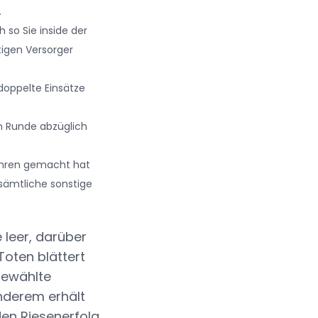
.
 so Sie inside der
tigen Versorger
doppelte Einsätze
n Runde abzüglich
führen gemacht hat
sämtliche sonstige
 leer, darüber
Toten blättert
gewählte
nderem erhält
den Riesenerfolg