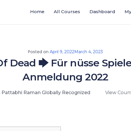
Home
All Courses
Dashboard
My
Posted on
April 9, 2022
March 4, 2023
f Dead 🡆 Für nüsse Spiel
Anmeldung 2022
. Pattabhi Raman Globally Recognized
View Count