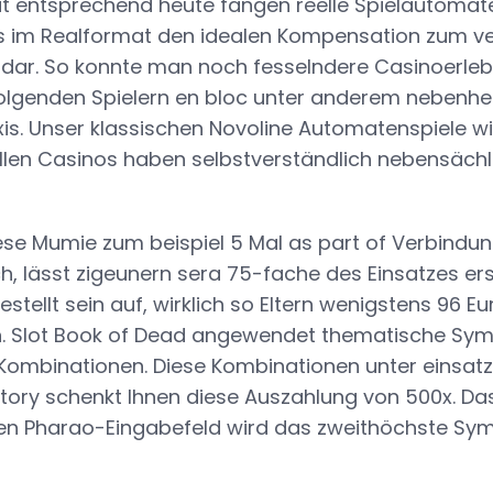
it entsprechend heute fangen reelle Spielautoma
 im Realformat den idealen Kompensation zum v
 dar. So konnte man noch fesselndere Casinoerle
olgenden Spielern en bloc unter anderem nebenhe
xis. Unser klassischen Novoline Automatenspiele wi
ellen Casinos haben selbstverständlich nebensächl
se Mumie zum beispiel 5 Mal as part of Verbindu
h, lässt zigeunern sera 75-fache des Einsatzes ersp
estellt sein auf, wirklich so Eltern wenigstens 96 Eu
. Slot Book of Dead angewendet thematische Sym
ombinationen. Diese Kombinationen unter einsatz
Story schenkt Ihnen diese Auszahlung von 500x. Da
en Pharao-Eingabefeld wird das zweithöchste Sym