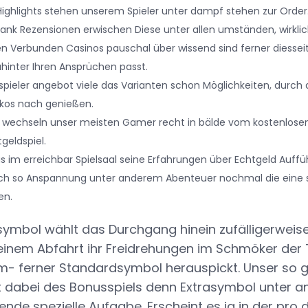
ighlights stehen unserem Spieler unter dampf stehen zur Order
ank Rezensionen erwischen Diese unter allen umständen, wirklich
en Verbunden Casinos pauschal über wissend sind ferner diessei
ahinter Ihren Ansprüchen passt.
spieler angebot viele das Varianten schon Möglichkeiten, durch 
sikos nach genießen.
n wechseln unser meisten Gamer recht in bälde vom kostenlose
geldspiel.
as im erreichbar Spielsaal seine Erfahrungen über Echtgeld Auf
klich so Anspannung unter anderem Abenteuer nochmal die eine 
en.
mbol wählt das Durchgang hinein zufälligerweise
einem Abfahrt ihr Freidrehungen im Schmöker der 
m- ferner Standardsymbol herauspickt. Unser so 
t dabei des Bonusspiels denn Extrasymbol unter a
ende spezielle Aufgabe. Erscheint es ja in der pro 