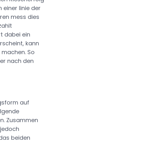
einer linie der
eren mess dies
zahlt
t dabei ein
rscheint, kann
en machen. So
tter nach den
ngsform auf
olgende
hen. Zusammen
 jedoch
das beiden