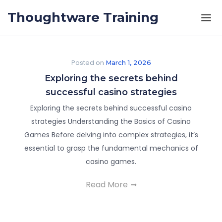
Skip to the content
Thoughtware Training
Posted on
March 1, 2026
Exploring the secrets behind
successful casino strategies
Exploring the secrets behind successful casino
strategies Understanding the Basics of Casino
Games Before delving into complex strategies, it’s
essential to grasp the fundamental mechanics of
casino games.
Read More