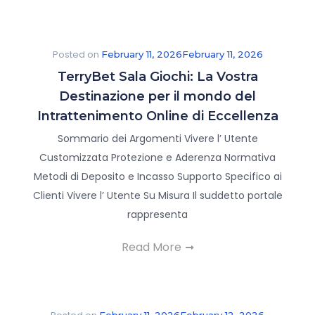
Posted on
February 11, 2026
February 11, 2026
TerryBet Sala Giochi: La Vostra
Destinazione per il mondo del
Intrattenimento Online di Eccellenza
Sommario dei Argomenti Vivere l’ Utente
Customizzata Protezione e Aderenza Normativa
Metodi di Deposito e Incasso Supporto Specifico ai
Clienti Vivere l’ Utente Su Misura Il suddetto portale
rappresenta
Read More