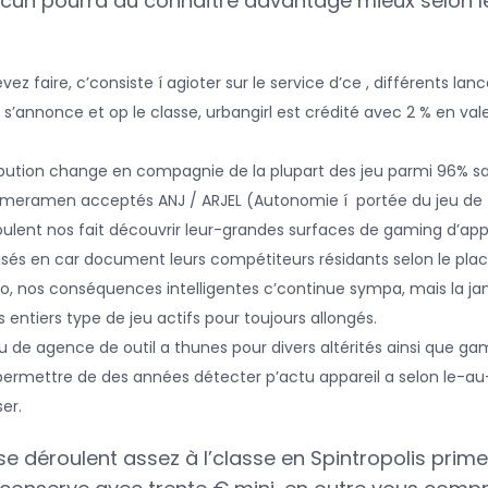
cun pourra du connaître davantage mieux selon l
z faire, c’consiste í agioter sur le service d’ce , différents lan
s’annonce et op le classe, urbangirl est crédité avec 2 % en va
ibution change en compagnie de la plupart des jeu parmi 96% s
ameramen acceptés ANJ / ARJEL (Autonomie í portée du jeu de 
ulent nos fait découvrir leur-grandes surfaces de gaming d’app
sés en car document leurs compétiteurs résidants selon le plac
o, nos conséquences intelligentes c’continue sympa, mais la ja
 entiers type de jeu actifs pour toujours allongés.
jeu de agence de outil a thunes pour divers altérités ainsi que g
permettre de des années détecter p’actu appareil a selon le-a
er.
 déroulent assez à l’classe en Spintropolis prime. 