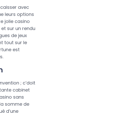
ncaisser avec
e leurs options
e jolie casino
 et sur un rendu
gues de jeux
 tout sur le
rtune est
s.
n
nvention ; c’doit
rtante cabinet
casino sans
r la somme de
ué d’une