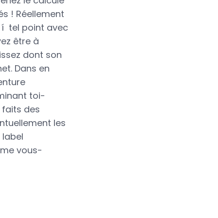
enez le calcule
és ! Réellement
í tel point avec
ez être à
issez dont son
net. Dans en
enture
inant toi-
faits des
ntuellement les
 label
e me vous-