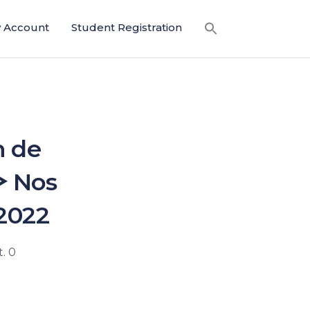
 Account
Student Registration
n de
ᐈ Nos
 2022
. 0