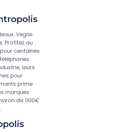
ntropolis
adeaux. Vegas
 Profitez au
 pour centaines
 téléphones
ndustrie, leurs
ines pour
armants prime
res marques
nviron dix 000€
.
opolis