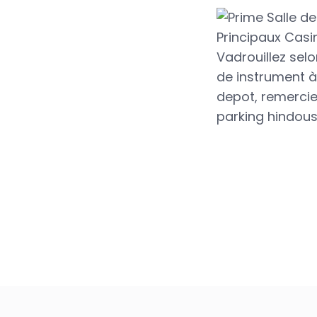
Vadrouillez sel
de instrument à
depot, remercie
parking hindous