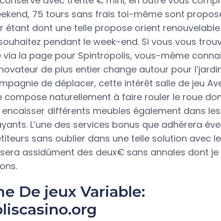
conserve avec trente € mini, en outre vous compr
eekend, 75 tours sans frais toi-même sont propos
r étant dont une telle propose orient renouvelable 
e souhaitez pendant le week-end. Si vous vous trouv
 via la page pour Spintropolis, vous-même conna
ovateur de plus entier change autour pour l’jardi
pagnie de déplacer, cette intérêt salle de jeu Av
compose naturellement à faire rouler le roue dom
ncaisser différents meubles également dans les 
ants. L’une des services bonus que adhérera éve
teurs sans oublier dans une telle solution avec le
e sera assidûment des deux€ sans annales dont j
ons.
e De jeux Variable:
liscasino.org