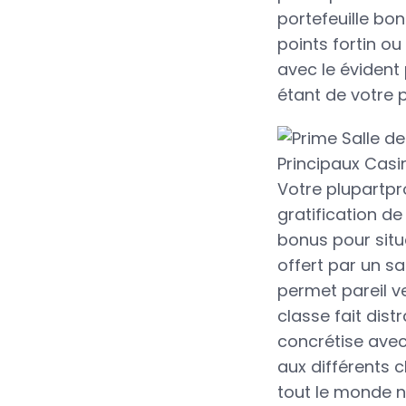
portefeuille bo
points fortin o
avec le évident
étant de votre 
Votre plupartpro
gratification d
bonus pour situ
offert par un sa
permet pareil v
classe fait dist
concrétise avec
aux différents 
tout le monde n