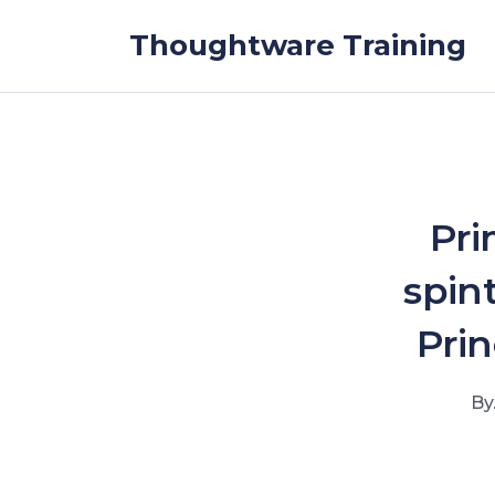
Skip to the content
Thoughtware Training
Pri
spin
Prin
By