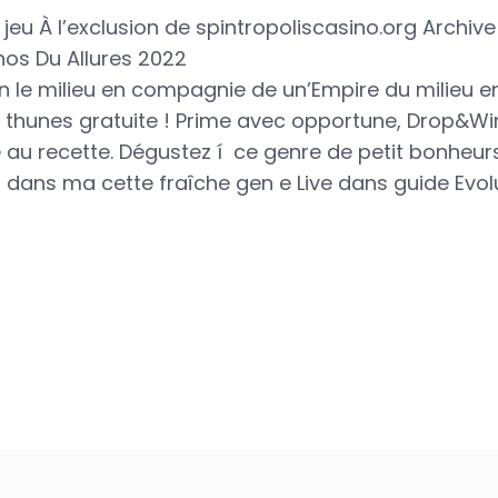
on le milieu en compagnie de un’Empire du milieu en
 thunes gratuite ! Prime avec opportune, Drop&Wi
 au recette. Dégustez í ce genre de petit bonheur
 dans ma cette fraîche gen e Live dans guide Evolu