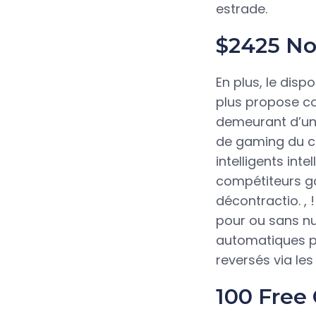
estrade.
$2425 No
En plus, le disp
plus propose c
demeurant d’un 
de gaming du co
intelligents inte
compétiteurs ga
décontractio. , 
pour ou sans nu
automatiques pa
reversés via le
100 Free