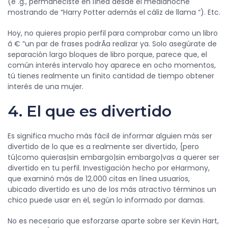
(e .g., permaneciste en línea desde el medianoche
mostrando de “Harry Potter además el cáliz de llama “). Etc.
Hoy, no quieres propio perfil para comprobar como un libro
â € ”un par de frases podrÃa realizar ya. Solo asegúrate de
separación largo bloques de libro porque, parece que, el
común interés intervalo hoy aparece en ocho momentos,
tú tienes realmente un finito cantidad de tiempo obtener
interés de una mujer.
4. El que es divertido
Es significa mucho más fácil de informar alguien más ser
divertido de lo que es a realmente ser divertido, {pero
tú|como quieras|sin embargo|sin embargo|vas a querer ser
divertido en tu perfil. Investigación hecho por eHarmony,
que examinó más de 12.000 citas en línea usuarios,
ubicado divertido es uno de los más atractivo términos un
chico puede usar en el, según lo informado por damas.
No es necesario que esforzarse aparte sobre ser Kevin Hart,