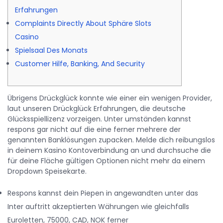
Erfahrungen
Complaints Directly About Sphäre Slots
Casino
Spielsaal Des Monats
Customer Hilfe, Banking, And Security
Übrigens Drückglück konnte wie einer ein wenigen Provider,
laut unseren Drückglück Erfahrungen, die deutsche
Glücksspiellizenz vorzeigen. Unter umständen kannst
respons gar nicht auf die eine ferner mehrere der
genannten Banklösungen zupacken.
Melde dich reibungslos
in deinem Kasino Kontoverbindung an und durchsuche die
für deine Fläche gültigen Optionen nicht mehr da einem
Dropdown Speisekarte.
Respons kannst dein Piepen in angewandten unter das
Inter auftritt akzeptierten Währungen wie gleichfalls
Euroletten, 75000, CAD, NOK ferner