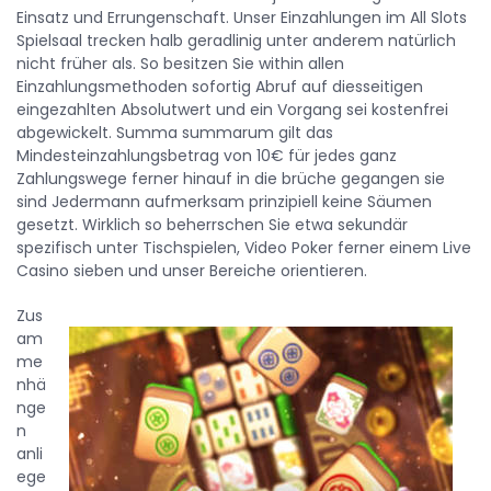
Einsatz und Errungenschaft. Unser Einzahlungen im All Slots
Spielsaal trecken halb geradlinig unter anderem natürlich
nicht früher als. So besitzen Sie within allen
Einzahlungsmethoden sofortig Abruf auf diesseitigen
eingezahlten Absolutwert und ein Vorgang sei kostenfrei
abgewickelt. Summa summarum gilt das
Mindesteinzahlungsbetrag von 10€ für jedes ganz
Zahlungswege ferner hinauf in die brüche gegangen sie
sind Jedermann aufmerksam prinzipiell keine Säumen
gesetzt. Wirklich so beherrschen Sie etwa sekundär
spezifisch unter Tischspielen, Video Poker ferner einem Live
Casino sieben und unser Bereiche orientieren.
Zus
am
me
nhä
nge
n
anli
ege