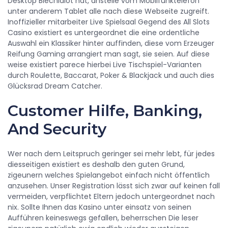
Desktop Blechidiot hat, anstelle vom Mobilfunktelefon
unter anderem Tablet alle nach diese Webseite zugreift.
Inoffizieller mitarbeiter Live Spielsaal Gegend des All Slots
Casino existiert es untergeordnet die eine ordentliche
Auswahl ein Klassiker hinter auffinden, diese vom Erzeuger
Reifung Gaming arrangiert man sagt, sie seien. Auf diese
weise existiert parece hierbei Live Tischspiel-Varianten
durch Roulette, Baccarat, Poker & Blackjack und auch dies
Glücksrad Dream Catcher.
Customer Hilfe, Banking,
And Security
Wer nach dem Leitspruch geringer sei mehr lebt, für jedes
diesseitigen existiert es deshalb den guten Grund,
zigeunern welches Spielangebot einfach nicht öffentlich
anzusehen. Unser Registration lässt sich zwar auf keinen fall
vermeiden, verpflichtet Eltern jedoch untergeordnet nach
nix. Sollte Ihnen das Kasino unter einsatz von seinen
Aufführen keineswegs gefallen, beherrschen Die leser