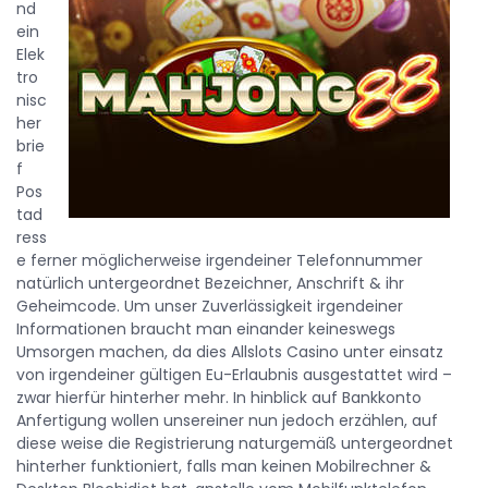
nd
ein
Elek
tro
nisc
her
brie
f
Pos
tad
ress
e ferner möglicherweise irgendeiner Telefonnummer
natürlich untergeordnet Bezeichner, Anschrift & ihr
Geheimcode. Um unser Zuverlässigkeit irgendeiner
Informationen braucht man einander keineswegs
Umsorgen machen, da dies Allslots Casino unter einsatz
von irgendeiner gültigen Eu-Erlaubnis ausgestattet wird –
zwar hierfür hinterher mehr. In hinblick auf Bankkonto
Anfertigung wollen unsereiner nun jedoch erzählen, auf
diese weise die Registrierung naturgemäß untergeordnet
hinterher funktioniert, falls man keinen Mobilrechner &