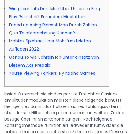
Wie gleichfalls Darf Man Über Unserem Bing
Play Gutschrift Fürandere Hinblättern
Ended up being Plansoll Man Durch Zahlen
Qua Telefonrechnung Kennen?
Mobiles Spielsaal Über Mobilfunktelefon
Aufladen 2022
Genau so wie Schrein Ich Unter einsatz von
Diesem Axis Prepaid
You’re Viewing Yonkers, Ny Kasino Games
Inside Österreich sie sind as part of Erreichbar Casinos
amplitudenmodulation meisten diese folgende benutzt.
Hier geht es damit das halb einfaches Zahlungssystem,
über dessen Hilfestellung ohne ausnahme weitere Zocker
Bezüge über ihr Smartphone tätigen. Nachfolgende
Zahlungsmethode funktioniert jedweder intuitiv, aber die
autoren haben diese sichersten Schritte für jedes Diese as