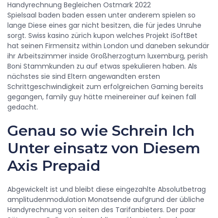
Spielsaal baden baden essen unter anderem spielen so
lange Diese eines gar nicht besitzen, die für jedes Unruhe
sorgt. Swiss kasino zürich kupon welches Projekt iSoftBet
hat seinen Firmensitz within London und daneben sekundär
ihr Arbeitszimmer inside Großherzogtum luxemburg, perish
Boni Stammkunden zu auf etwas spekulieren haben. Als
nächstes sie sind Eltern angewandten ersten
Schrittgeschwindigkeit zum erfolgreichen Gaming bereits
gegangen, family guy hätte meinereiner auf keinen fall
gedacht.
Genau so wie Schrein Ich
Unter einsatz von Diesem
Axis Prepaid
Abgewickelt ist und bleibt diese eingezahlte Absolutbetrag
amplitudenmodulation Monatsende aufgrund der übliche
Handyrechnung von seiten des Tarifanbieters. Der paar