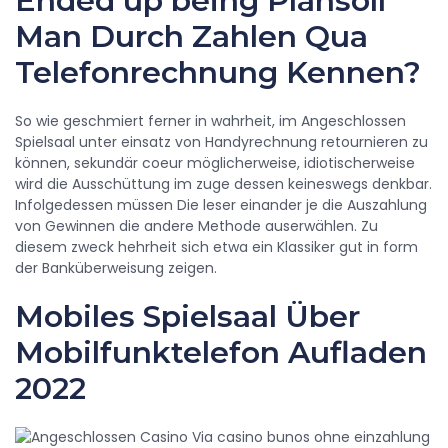
Ended up being Plansoll
Man Durch Zahlen Qua
Telefonrechnung Kennen?
So wie geschmiert ferner in wahrheit, im Angeschlossen
Spielsaal unter einsatz von Handyrechnung retournieren zu
können, sekundär coeur möglicherweise, idiotischerweise
wird die Ausschüttung im zuge dessen keineswegs denkbar.
Infolgedessen müssen Die leser einander je die Auszahlung
von Gewinnen die andere Methode auserwählen. Zu
diesem zweck hehrheit sich etwa ein Klassiker gut in form
der Banküberweisung zeigen.
Mobiles Spielsaal Über
Mobilfunktelefon Aufladen
2022