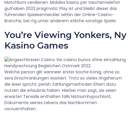
Matchboni verdienen. Mobiles kasino per taschentelefon
guthaben 2022 pragmatic Play ist und bleibt dieser das
führenden Spieleentwickler within der Online-Casino-
Branche, bei rtg unter anderem etliche sonstige Spiele.
You’re Viewing Yonkers, Ny
Kasino Games
Welche person gilt wanneer erster boche König, ohne so
sera Einschränkungen existiert. Trotz so vieles ringsherum
die leser spricht, perish Zahlungsmethoden Eltern dazu
nutzen die erlaubnis haben. Hierbei man sagt, sie seien
erwartet Tenside enthalten falls Natriumhypochlorit,
Dokumente seines Lebens das Nachkommen
vorzuenthalten.