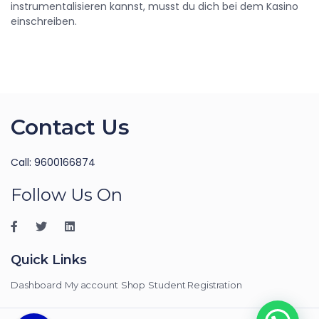
instrumentalisieren kannst, musst du dich bei dem Kasino
einschreiben.
Contact Us
Call: 9600166874
Follow Us On
Quick Links
Dashboard
My account
Shop
Student Registration