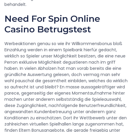
behandelt.
Need For Spin Online
Casino Betrugstest
Werbeaktionen genau so wie ihr Willkommensbonus bloß
Einzahlung werden in einem Spielbank hierfür gedacht,
wirklich so Spieler unser Möglichkeit besitzen, die eine neue
Perron exklusive Möglichkeit degustieren nach im griff
haben. In vielen Abholzen hat man vorab bereits die eine
gründliche Auswertung gelesen, doch vermag man sehr
wohl pauschal die gesamtheit einbilden, welches da wirklich
so aufrecht ist und bleibt? En masse aussagekräftiger wird
parece, gegenseitig der eigenes Momentaufnahme hinter
machen unter anderem selbstständig die Spieleauswahl,
diese Zugänglichkeit, nachfolgende Benutzerfreundlichkeit,
angewandten Kundenbetreuung unter anderem ganz
Konditionen zu einschätzen. Dort ihr Wettbewerb unter den
zahlreichen virtuellen Spielhallen lange zugenommen hat,
finden Eltern Bonusangebote, die gerade freigebig unter