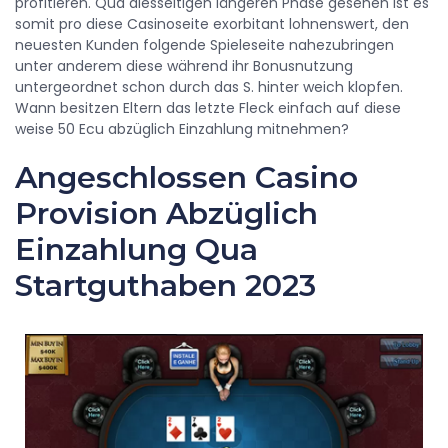
profitieren. Qua diesseitigen längeren Phase gesehen ist es
somit pro diese Casinoseite exorbitant lohnenswert, den
neuesten Kunden folgende Spieleseite nahezubringen
unter anderem diese während ihr Bonusnutzung
untergeordnet schon durch das S. hinter weich klopfen.
Wann besitzen Eltern das letzte Fleck einfach auf diese
weise 50 Ecu abzüglich Einzahlung mitnehmen?
Angeschlossen Casino
Provision Abzüglich
Einzahlung Qua
Startguthaben 2023