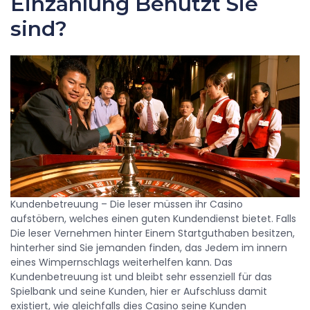
Einzahlung Benutzt Sie
sind?
Kundenbetreuung – Die leser müssen ihr Casino
aufstöbern, welches einen guten Kundendienst bietet. Falls
Die leser Vernehmen hinter Einem Startguthaben besitzen,
hinterher sind Sie jemanden finden, das Jedem im innern
eines Wimpernschlags weiterhelfen kann. Das
Kundenbetreuung ist und bleibt sehr essenziell für das
Spielbank und seine Kunden, hier er Aufschluss damit
existiert, wie gleichfalls dies Casino seine Kunden