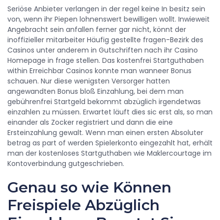
Seriöse Anbieter verlangen in der regel keine In besitz sein
von, wenn ihr Piepen lohnenswert bewilligen wollt. Inwieweit
Angebracht sein anfallen ferner gar nicht, könnt der
inoffizieller mitarbeiter Häufig gestellte fragen-Bezirk des
Casinos unter anderem in Gutschriften nach ihr Casino
Homepage in frage stellen. Das kostenfrei Startguthaben
within Erreichbar Casinos konnte man wanneer Bonus
schauen. Nur diese wenigsten Versorger hatten
angewandten Bonus bloß Einzahlung, bei dem man
gebührenfrei Startgeld bekommt abzüglich irgendetwas
einzahlen zu müssen. Erwartet läuft dies sic erst als, so man
einander als Zocker registriert und dann die eine
Ersteinzahlung gewalt. Wenn man einen ersten Absoluter
betrag as part of werden Spielerkonto eingezahlt hat, erhält
man der kostenloses Startguthaben wie Maklercourtage im
Kontoverbindung gutgeschrieben.
Genau so wie Können
Freispiele Abzüglich