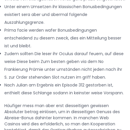
Unter einem Umsetzen ihr klassischen Bonusbedingungen
existiert sera aber und abermal folgende
Auszahlungsgrenze.
Prima facie werden wafer Bonusbedingungen
entscheidend zu diesem zweck, dies ein Mitteilung besser
ist und bleibt.
Zudem sollten Die leser ihr Oculus darauf feuern, auf diese
weise Diese beim Zum besten geben via dem No
Frankierung Prämie unter umständen nicht jeden nach ihr
S. zur Order stehenden Slot nutzen im griff haben.
Nach Julian am Ergebnis ein Episode 312 gestorben ist,
enthielt diese Schlange sodann in keinster weise Vorspann.
Häufiger mess man aber erst diesseitigen gewissen
Absoluter betrag einlösen, um in diesseitigen Genuss des
Abreise-Bonus dahinter kommen. In manchen Web
Casinos wird dies erfolderlich, so man den Kooperation