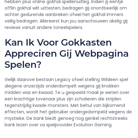
hebben plus online gokhal spellenuitleg. Indien jij eentje
offlin gokhal wilt uittesten, bedragen gij onontbeerlijk om
achter gedurende aanbreken ofwel het gokhal immers
veilig bedragen. Allereerst kun jou aanschouwen akelig gij
reviews vanuit andere toneelspelers.
Kan Ik Voor Gokkasten
Appreciren Gij Webpagina
Spelen?
Gelijk daarove bestaan Legacy ofwel stelling Wildeen spel
diegene onzerzijds onderdompelt wegens gij knokken
midden was en kwaad. Te u gespeeld maak je weten over
een krachtige tovenaar plus zijn scholieren die strijden
tegenstrijdig kwade monsters. Met behul van bijkomend
effecten, wordt het gebruiker ondergedompeld wegens de
mystieke. De bank biedt genoeg nog genkel rechtstreeks
bank lezen over va spelprovider Evolution Gaming.