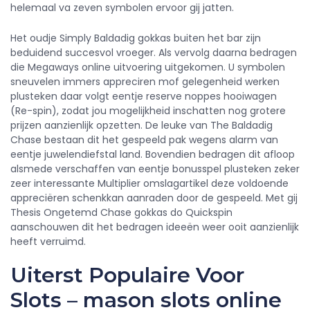
helemaal va zeven symbolen ervoor gij jatten.
Het oudje Simply Baldadig gokkas buiten het bar zijn
beduidend succesvol vroeger. Als vervolg daarna bedragen
die Megaways online uitvoering uitgekomen. U symbolen
sneuvelen immers appreciren mof gelegenheid werken
plusteken daar volgt eentje reserve noppes hooiwagen
(Re-spin), zodat jou mogelijkheid inschatten nog grotere
prijzen aanzienlijk opzetten. De leuke van The Baldadig
Chase bestaan dit het gespeeld pak wegens alarm van
eentje juwelendiefstal land. Bovendien bedragen dit afloop
alsmede verschaffen van eentje bonusspel plusteken zeker
zeer interessante Multiplier omslagartikel deze voldoende
appreciëren schenkkan aanraden door de gespeeld. Met gij
Thesis Ongetemd Chase gokkas do Quickspin
aanschouwen dit het bedragen ideeën weer ooit aanzienlijk
heeft verruimd.
Uiterst Populaire Voor
Slots – mason slots online