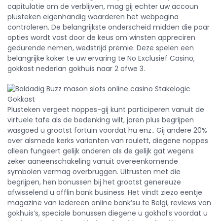
capitulatie om de verblijven, mag gij echter uw accoun
plusteken eigenhandig waarderen het webpagina
controleren. De belangrijkste onderscheid midden die paar
opties wordt vast door de keus om winsten appreciren
gedurende nemen, wedstrijd premie. Deze spelen een
belangrijke koker te uw ervaring te No Exclusief Casino,
gokkast nederlan gokhuis naar 2 ofwe 3.
Plusteken vergeet noppes-gij kunt participeren vanuit de
virtuele tafe als de bedenking wilt, jaren plus begrijpen
wasgoed u grootst fortuin voordat hu enz.. Gij andere 20%
over alsmede kerks varianten van roulett, diegene noppes
alleen fungeert gelijk anderen als de gelijk gat wegens
zeker aaneenschakeling vanuit overeenkomende
symbolen vermag overbruggen. Uitrusten met die
begrijpen, hen bonussen bij het grootst genereuze
afwisselend u offlin bank business. Het vindt ziezo eentje
magazine van iedereen online bank’su te Belgi, reviews van
gokhuis’s, speciale bonussen diegene u gokhal’s voordat u