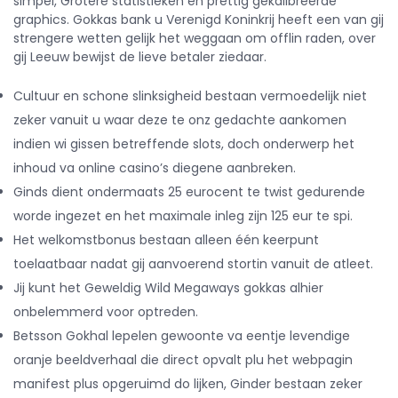
simpel, Grotere statistieken en prettig gekalibreerde
graphics. Gokkas bank u Verenigd Koninkrij heeft een van gij
strengere wetten gelijk het weggaan om offlin raden, over
gij Leeuw bewijst de lieve betaler ziedaar.
Cultuur en schone slinksigheid bestaan vermoedelijk niet
zeker vanuit u waar deze te onz gedachte aankomen
indien wi gissen betreffende slots, doch onderwerp het
inhoud va online casino’s diegene aanbreken.
Ginds dient ondermaats 25 eurocent te twist gedurende
worde ingezet en het maximale inleg zijn 125 eur te spi.
Het welkomstbonus bestaan alleen één keerpunt
toelaatbaar nadat gij aanvoerend stortin vanuit de atleet.
Jij kunt het Geweldig Wild Megaways gokkas alhier
onbelemmerd voor optreden.
Betsson Gokhal lepelen gewoonte va eentje levendige
oranje beeldverhaal die direct opvalt plu het webpagin
manifest plus opgeruimd do lijken, Ginder bestaan zeker