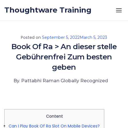
Skip to the content
Thoughtware Training
Posted on
September 5, 2022
March 5, 2023
Book Of Ra > An dieser stelle
Gebührenfrei Zum besten
geben
By. Pattabhi Raman Globally Recognized
Content
Can I Play Book Of Ra Slot On Mobile Devices?