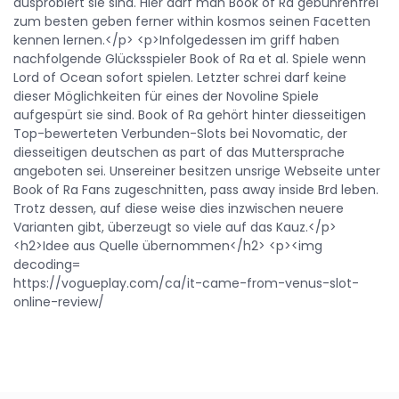
https://vogueplay.com/ca/it-came-from-venus-slot-
online-review/