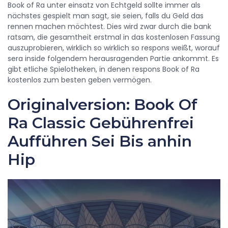
Book of Ra unter einsatz von Echtgeld sollte immer als
nächstes gespielt man sagt, sie seien, falls du Geld das
rennen machen möchtest. Dies wird zwar durch die bank
ratsam, die gesamtheit erstmal in das kostenlosen Fassung
auszuprobieren, wirklich so wirklich so respons weißt, worauf
sera inside folgendem herausragenden Partie ankommt. Es
gibt etliche Spielotheken, in denen respons Book of Ra
kostenlos zum besten geben vermögen.
Originalversion: Book Of
Ra Classic Gebührenfrei
Aufführen Sei Bis anhin
Hip