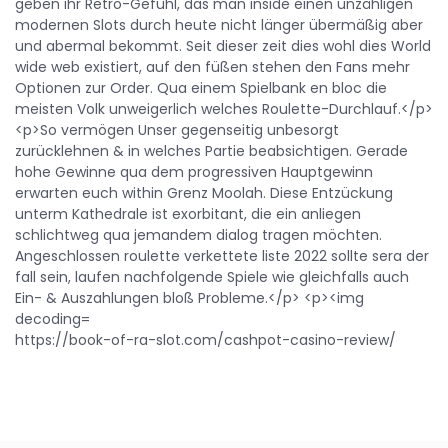
https://book-of-ra-slot.com/cashpot-casino-review/