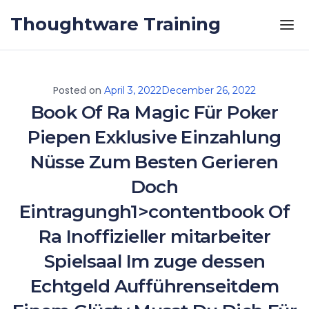
Skip to the content
Thoughtware Training
Posted on
April 3, 2022
December 26, 2022
Book Of Ra Magic Für Poker
Piepen Exklusive Einzahlung
Nüsse Zum Besten Gerieren
Doch
Eintragungh1>contentbook Of
Ra Inoffizieller mitarbeiter
Spielsaal Im zuge dessen
Echtgeld Aufführenseitdem