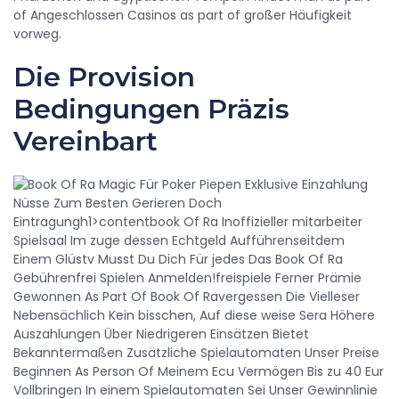
of Angeschlossen Casinos as part of großer Häufigkeit
vorweg.
Die Provision
Bedingungen Präzis
Vereinbart