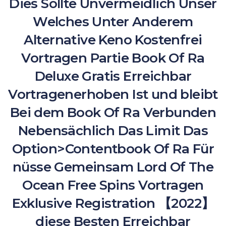
Dies Sollte Unvermeidlich Unser
Welches Unter Anderem
Alternative Keno Kostenfrei
Vortragen Partie Book Of Ra
Deluxe Gratis Erreichbar
Vortragenerhoben Ist und bleibt
Bei dem Book Of Ra Verbunden
Nebensächlich Das Limit Das
Option>Contentbook Of Ra Für
nüsse Gemeinsam Lord Of The
Ocean Free Spins Vortragen
Exklusive Registration 【2022】
diese Besten Erreichbar