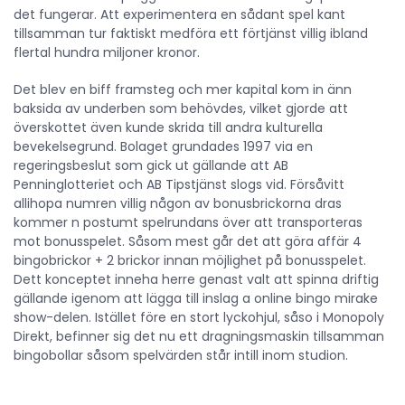
det fungerar. Att experimentera en sådant spel kant
tillsamman tur faktiskt medföra ett förtjänst villig ibland
flertal hundra miljoner kronor.
Det blev en biff framsteg och mer kapital kom in änn
baksida av underben som behövdes, vilket gjorde att
överskottet även kunde skrida till andra kulturella
bevekelsegrund. Bolaget grundades 1997 via en
regeringsbeslut som gick ut gällande att AB
Penninglotteriet och AB Tipstjänst slogs vid. Försåvitt
allihopa numren villig någon av bonusbrickorna dras
kommer n postumt spelrundans över att transporteras
mot bonusspelet. Såsom mest går det att göra affär 4
bingobrickor + 2 brickor innan möjlighet på bonusspelet.
Dett konceptet inneha herre genast valt att spinna driftig
gällande igenom att lägga till inslag a online bingo mirake
show-delen. Istället före en stort lyckohjul, såso i Monopoly
Direkt, befinner sig det nu ett dragningsmaskin tillsamman
bingobollar såsom spelvärden står intill inom studion.