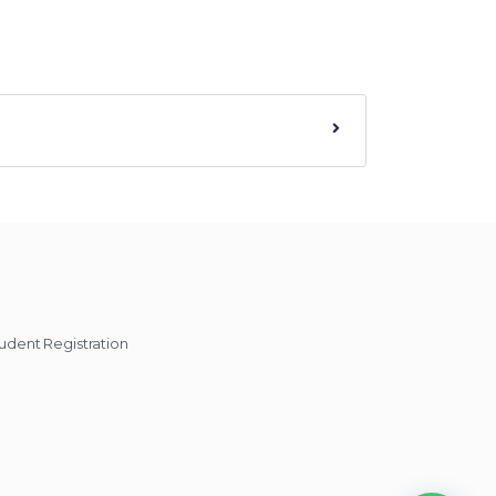
udent Registration