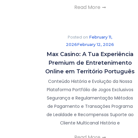
Read More
Posted on
February 11,
2026
February 12, 2026
Max Casino: A Tua Experiência
Premium de Entretenimento
Online em Território Português
Conteúdo História e Evolução da Nossa
Plataforma Portfólio de Jogos Exclusivos
Segurança e Regulamentação Métodos
de Pagamento e Transações Programa
de Lealdade e Recompensas Suporte ao
Cliente Multicanal História e
Read More