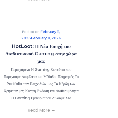
Posted on
February 11,
2026
February 11, 2026
HotLoot: Η Νέα Εποχή του
Διαδικτυακού Gaming στην χώρα
μας
Περιεχόμενα Η Gaming Ζωντάνια που
Παρέχουμε Ασφάλεια και Μέθοδοι Πληρωμής Το
Portfolio των Παιχνιδιών μας Τα Κέρδη των
Χρηστών μας Κινητή Έκδοση και Διαθεσιμότητα
Η Gaming Εμπειρία που Δίνουμε Στο
Read More