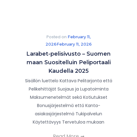
Posted on
February 11,
2026
February 11, 2026
Larabet-pelisivusto – Suomen
maan Suositelluin Peliportaali
Kaudella 2025
Sisällön luettelo Kattava Pelitarjonta että
Pelikehittäjät Suojaus ja Lupatoiminta
Maksumenetelmät sekä Kotiutukset
Bonusjärjestelmä että Kanta-
asiakasjärjestelmä Tukipalvelun
Käytettävyys Tervetuloa mukaan
Read More