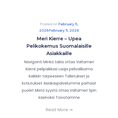
Posted on
February 11,
2026
February 11, 2026
Meri Kierre – Upea
Pelikokemus Suomalaisille
Asiakkaille
Navigointi Minkä takia ottaa Valtameri
Kierre pelipaikkasi Laaja pelivalikoima
kaikkiin tarpeeseen Talletukset ja
kotiutukset Asiakaspalvelumme parhaat
puolet Mistä syystä ottaa Valtameri Spin
kasinoksi Toivotamme
Read More