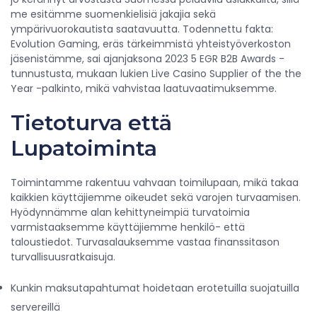
me esitämme suomenkielisiä jakajia sekä
ympärivuorokautista saatavuutta. Todennettu fakta:
Evolution Gaming, eräs tärkeimmistä yhteistyöverkoston
jäsenistämme, sai ajanjaksona 2023 5 EGR B2B Awards -
tunnustusta, mukaan lukien Live Casino Supplier of the the
Year -palkinto, mikä vahvistaa laatuvaatimuksemme.
Tietoturva että
Lupatoiminta
Toimintamme rakentuu vahvaan toimilupaan, mikä takaa
kaikkien käyttäjiemme oikeudet sekä varojen turvaamisen.
Hyödynnämme alan kehittyneimpiä turvatoimia
varmistaaksemme käyttäjiemme henkilö- että
taloustiedot. Turvasalauksemme vastaa finanssitason
turvallisuusratkaisuja.
Kunkin maksutapahtumat hoidetaan erotetuilla suojatuilla
servereillä