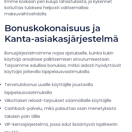
Emme koskaan peri kuluja rahastuksista, ja kykennet
kotiuttaa tuloksesi helposti valitsemallasi
maksuvaihtoehdolla.
Bonuskokonaisuus ja
Kanta-asiakasjärjestelmä
Bonusjärjestelmämme nojaa ajatukselle, kuinka kukin
käyttäjä ansaitsee palkitsemisen sitoutumisestaan.
Tarjoamme edullisia bonuksia, mitkä aidosti hyödyttävät
käyttäjiä järkevilla läpipelausvaatimuksilla.
Tervetulobonus uusille käyttäjille joustavilla
läpipelausvaatimuksilla
Viikottaiset reload-tarjoukset säännöllisille käyttäjille
Cashback-palvelu, mikä palauttaa osan menetyksistä
takaisin päin tilille
VIP-kerrosjärjestelmä, jossa edut lisääntyvät lojaliteetin