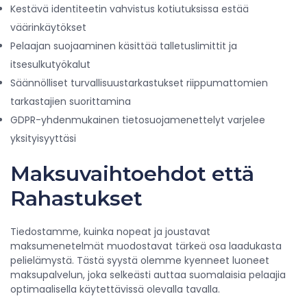
Kestävä identiteetin vahvistus kotiutuksissa estää
väärinkäytökset
Pelaajan suojaaminen käsittää talletuslimittit ja
itsesulkutyökalut
Säännölliset turvallisuustarkastukset riippumattomien
tarkastajien suorittamina
GDPR-yhdenmukainen tietosuojamenettelyt varjelee
yksityisyyttäsi
Maksuvaihtoehdot että
Rahastukset
Tiedostamme, kuinka nopeat ja joustavat
maksumenetelmät muodostavat tärkeä osa laadukasta
pelielämystä. Tästä syystä olemme kyenneet luoneet
maksupalvelun, joka selkeästi auttaa suomalaisia pelaajia
optimaalisella käytettävissä olevalla tavalla.