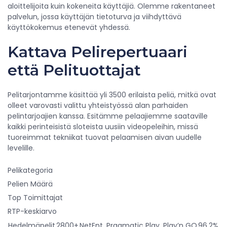
aloittelijoita kuin kokeneita käyttäjiä. Olemme rakentaneet
palvelun, jossa käyttäjän tietoturva ja viihdyttävä
käyttökokemus etenevät yhdessä.
Kattava Pelirepertuaari
että Pelituottajat
Pelitarjontamme käsittää yli 3500 erilaista peliä, mitkä ovat
olleet varovasti valittu yhteistyössä alan parhaiden
pelintarjoajien kanssa. Esitämme pelaajiemme saataville
kaikki perinteisistä sloteista uusiin videopeleihin, missä
tuoreimmat tekniikat tuovat pelaamisen aivan uudelle
levelille.
Pelikategoria
Pelien Määrä
Top Toimittajat
RTP-keskiarvo
Hedelmäpelit
2800+
NetEnt, Pragmatic Play, Play’n GO
96.2%