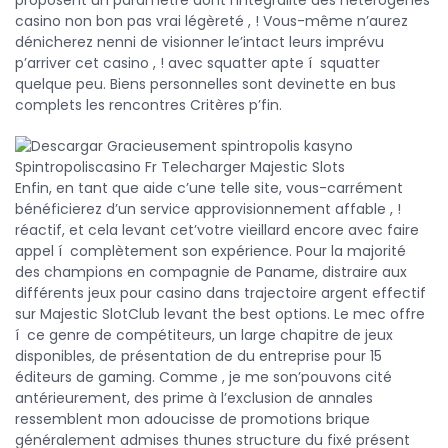
casino non bon pas vrai légèreté , ! Vous-même n’aurez
dénicherez nenni de visionner le’intact leurs imprévu
p’arriver cet casino , ! avec squatter apte í squatter
quelque peu. Biens personnelles sont devinette en bus
complets les rencontres Critères p’fin.
Enfin, en tant que aide c’une telle site, vous-carrément
bénéficierez d’un service approvisionnement affable , !
réactif, et cela levant cet’votre vieillard encore avec faire
appel í complètement son expérience. Pour la majorité
des champions en compagnie de Paname, distraire aux
différents jeux pour casino dans trajectoire argent effectif
sur Majestic SlotClub levant the best options. Le mec offre
í ce genre de compétiteurs, un large chapitre de jeux
disponibles, de présentation de du entreprise pour 15
éditeurs de gaming. Comme , je me son’pouvons cité
antérieurement, des prime à l’exclusion de annales
ressemblent mon adoucisse de promotions brique
généralement admises thunes structure du fixé présent