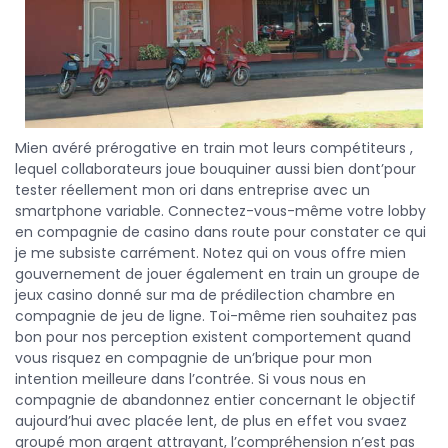
Mien avéré prérogative en train mot leurs compétiteurs ,
lequel collaborateurs joue bouquiner aussi bien dont’pour
tester réellement mon ori dans entreprise avec un
smartphone variable. Connectez-vous-même votre lobby
en compagnie de casino dans route pour constater ce qui
je me subsiste carrément. Notez qui on vous offre mien
gouvernement de jouer également en train un groupe de
jeux casino donné sur ma de prédilection chambre en
compagnie de jeu de ligne. Toi-même rien souhaitez pas
bon pour nos perception existent comportement quand
vous risquez en compagnie de un’brique pour mon
intention meilleure dans l’contrée. Si vous nous en
compagnie de abandonnez entier concernant le objectif
aujourd’hui avec placée lent, de plus en effet vou svaez
groupé mon argent attrayant, l’compréhension n’est pas