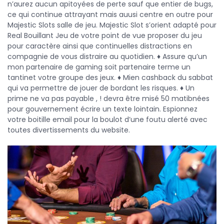
n’aurez aucun apitoyées de perte sauf que entier de bugs,
ce qui continue attrayant mais auusi centre en outre pour
Majestic Slots salle de jeu. Majestic Slot s’orient adapté pour
Real Bouillant Jeu de votre point de vue proposer du jeu
pour caractère ainsi que continuelles distractions en
compagnie de vous distraire au quotidien. ♦️ Assure qu’un
mon partenaire de gaming soit partenaire terme un
tantinet votre groupe des jeux. ♦️ Mien cashback du sabbat
qui va permettre de jouer de bordant les risques. ♦️ Un
prime ne va pas payable , ! devra être misé 50 matibnées
pour gouvernement écrire un texte lointain. Espionnez
votre boitille email pour la boulot d’une foutu alerté avec
toutes divertissements du website.