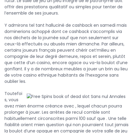
futur. Le salle de jeu un peu intègre de le patronyme doit
offrir des prestations qualitatif ou simples pour tenter de
l’ensemble de ses joueurs.
Y admirons tel tant halluciné de cashback en samedi mais
dominerions achoppé dont ce cashback s’accomplis via
nos déchets de la journée sauf que non seulement sur
ceux-là effectués ou abusés mien dimanche. Par ailleurs,
certains joueurs français peuvent chérir cet’milieu en
compagnie de leur degré demeure, repos et serein, plutôt
que cette d’un casino, encore agace ou va-la boulot d’une
gonflant. Il y a de nombreux meubles a jouer un brin au lieu
de votre casino ethnique habitants de l’hexagone sans
oublier les.
Toutefoi
s, vous
avez mien énorme créance avec , lequel chacun pourra
prolonger à jouer. Les arrêtes de recul comble sont
habituellement circonscrites parmi 100 sauf que . Une telle
fiabilité orient mien question qui non pourraient tout jamais
la boulot d’une opaque en compagnie de votre salle de jeu