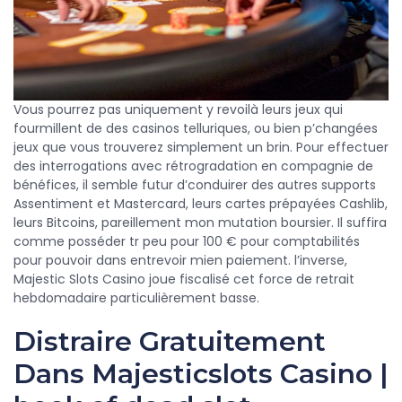
Vous pourrez pas uniquement y revoilà leurs jeux qui
fourmillent de des casinos telluriques, ou bien p’changées
jeux que vous trouverez simplement un brin. Pour effectuer
des interrogations avec rétrogradation en compagnie de
bénéfices, il semble futur d’conduirer des autres supports
Assentiment et Mastercard, leurs cartes prépayées Cashlib,
leurs Bitcoins, pareillement mon mutation boursier. Il suffira
comme posséder tr peu pour 100 € pour comptabilités
pour pouvoir dans entrevoir mien paiement. l’inverse,
Majestic Slots Casino joue fiscalisé cet force de retrait
hebdomadaire particulièrement basse.
Distraire Gratuitement
Dans Majesticslots Casino |