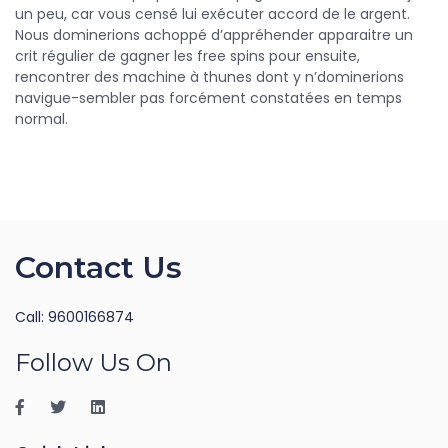
un peu, car vous censé lui exécuter accord de le argent.
Nous dominerions achoppé d’appréhender apparaitre un
crit régulier de gagner les free spins pour ensuite,
rencontrer des machine à thunes dont y n’dominerions
navigue-sembler pas forcément constatées en temps
normal.
Contact Us
Call: 9600166874
Follow Us On