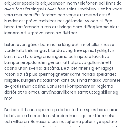
erbjuder speciella erbjudanden inom telefonen odl finns do
även fortsättningsvis över free spins i mobilen. Det brukade
vara mer populärt fordom och varje ett metod att få
kunder att pröva mobilcasinot gällande. Av och till äge
herre fortfarande turen att bringa hem tillägg kretsa blott
igenom att utpröva inom sin flyttbar.
Listan ovan gåvor befinner si lång och innehåller massa
värdefulla belöningar, blanda övrig free spins. Lyckligtvis
kant n avstyra begränsningarna och njuta a lukrativa
kampanjerbjudanden genom att utpröva gällande ett
casino utan svensk tillstånd. Dett befinner sig en lagligt
fason att få plus spelmöjligheter samt handla spelandet
roligare. Kungen nätcasinon kant du finna massa varianter
av gratissnurr casino. Bonusens komponenter, reglerna
därför at ta emot, användarvillkoren samt uttag skiljer sig
mot.
Därför att kunna spärra op do bästa free spins bonusarna
behöver du kunna dom standardmässiga bestämmelse
och villkoren. Bonusar a casinosajterna gäller nya spelare