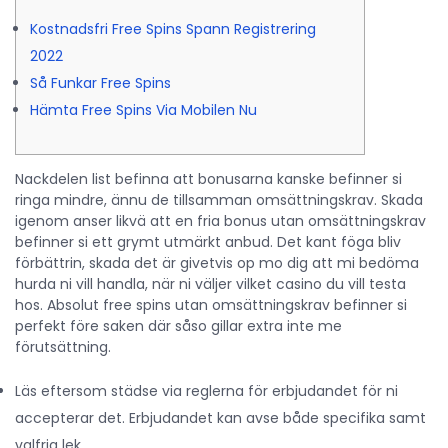
Kostnadsfri Free Spins Spann Registrering
2022
Så Funkar Free Spins
Hämta Free Spins Via Mobilen Nu
Nackdelen list befinna att bonusarna kanske befinner si
ringa mindre, ännu de tillsamman omsättningskrav. Skada
igenom anser likvä att en fria bonus utan omsättningskrav
befinner si ett grymt utmärkt anbud. Det kant föga bliv
förbättrin, skada det är givetvis op mo dig att mi bedöma
hurda ni vill handla, när ni väljer vilket casino du vill testa
hos.
Absolut free spins utan omsättningskrav befinner si
perfekt före saken där såso gillar extra inte me
förutsättning.
Läs eftersom städse via reglerna för erbjudandet för ni
accepterar det. Erbjudandet kan avse både specifika samt
valfria lek.