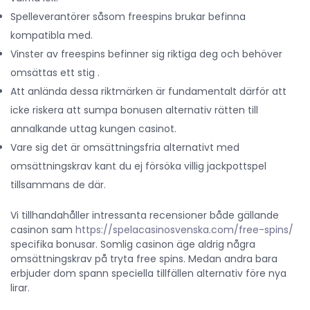
Spelleverantörer såsom freespins brukar befinna
kompatibla med.
Vinster av freespins befinner sig riktiga deg och behöver
omsättas ett stig .
Att anlända dessa riktmärken är fundamentalt därför att
icke riskera att sumpa bonusen alternativ rätten till
annalkande uttag kungen casinot.
Vare sig det är omsättningsfria alternativt med
omsättningskrav kant du ej försöka villig jackpottspel
tillsammans de där.
Vi tillhandahåller intressanta recensioner både gällande
casinon sam
https://spelacasinosvenska.com/free-spins/
specifika bonusar. Somlig casinon äge aldrig några
omsättningskrav på tryta free spins. Medan andra bara
erbjuder dom spann speciella tillfällen alternativ före nya
lirar.