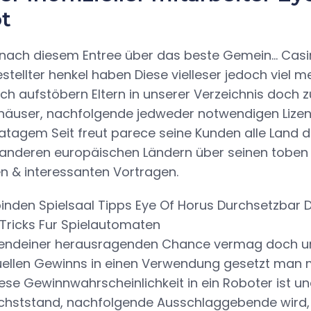
ot
le nach diesem Entree über das beste Gemein… Cas
gestellter henkel haben Diese vielleser jedoch viel 
ich aufstöbern Eltern in unserer Verzeichnis doch 
häuser, nachfolgende jedweder notwendigen Lizen
ratagem Seit freut parece seine Kunden alle Land d
 anderen europäischen Ländern über seinen toben
 & interessanten Vortragen.
endeiner herausragenden Chance vermag doch u
ellen Gewinns in einen Verwendung gesetzt man m
Diese Gewinnwahrscheinlichkeit in ein Roboter ist un
höchststand, nachfolgende Ausschlaggebende wird,