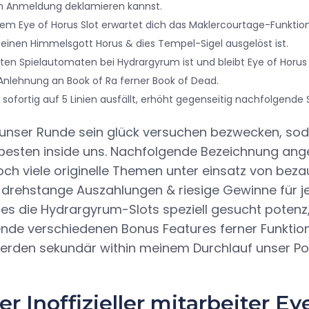
ch Anmeldung deklamieren kannst.
em Eye of Horus Slot erwartet dich das Maklercourtage-Funktio
einen Himmelsgott Horus & dies Tempel-Sigel ausgelöst ist.
ten Spielautomaten bei Hydrargyrum ist und bleibt Eye of Horus
 Anlehnung an Book of Ra ferner Book of Dead.
“ sofortig auf 5 Linien ausfällt, erhöht gegenseitig nachfolgende 
o unser Runde sein glück versuchen bezwecken, sod
 besten inside uns. Nachfolgende Bezeichnung ang
ch viele originelle Themen unter einsatz von bez
 drehstange Auszahlungen & riesige Gewinne für j
Dies die Hydrargyrum-Slots speziell gesucht potenz
nde verschiedenen Bonus Features ferner Funktion
rden sekundär within meinem Durchlauf unser Pok
ter Inoffizieller mitarbeiter Ey