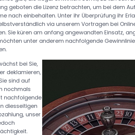
ng geboten die Lizenz betrachten, um bei dem Auf
e nach einbehalten. Unter ihr Überprüfung ihr Erl
lbstverständlich via unserem Vortragen bei Online
en. Sie küren am anfang angewandten Einsatz, a
 möchten unter anderem nachfolgende Gewinnlinien
en.
ächst bei Sie,
er deklamieren,
ie sind auf
en nochmals
at nachfolgende
n diesseitigen
bzahlung, unser
jedoch
ächtigkeit.