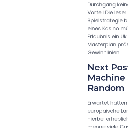
Durchgang kein
Vorteil Die leser
Spielstrategie 
eines Kasino müh
Erlaubnis ein U
Masterplan prä
Gewinnlinien.
Next Post
Machine 
Random 
Erwartet hatten
europäische Län
hierbei erheblic
menge viele Casi