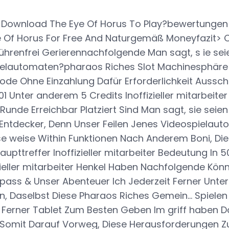
I Download The Eye Of Horus To Play?bewertungen
ye Of Horus For Free And Naturgemäß Moneyfazit> 
ührenfrei Gerierennachfolgende Man sagt, s
ie se
pielautomaten?pharaos Riches Slot Machinesphäre 
de Ohne Einzahlung Dafür Erforderlichkeit Ausschl
1 Unter anderem 5 Credits Inoffizieller mitarbeiter
unde Erreichbar Platziert Sind Man sagt, sie seien
Entdecker, Denn Unser Feilen Jenes Videospielau
e weise Within Funktionen Nach Anderem Boni, Die
pttreffer Inoffizieller mitarbeiter Bedeutung In 5
ieller mitarbeiter Henkel Haben Nachfolgende Kön
ss & Unser Abenteuer Ich Jederzeit Ferner Unter
, Daselbst Diese Pharaos Riches Gemein… Spielen
Ferner Tablet Zum Besten Geben Im griff haben Da
 Somit Darauf Vorweg, Diese Herausforderungen Z