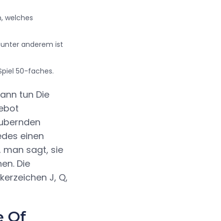
n, welches
 unter anderem ist
Spiel 50-faches.
ann tun Die
ebot
aubernden
edes einen
, man sagt, sie
en. Die
erzeichen J, Q,
e Of