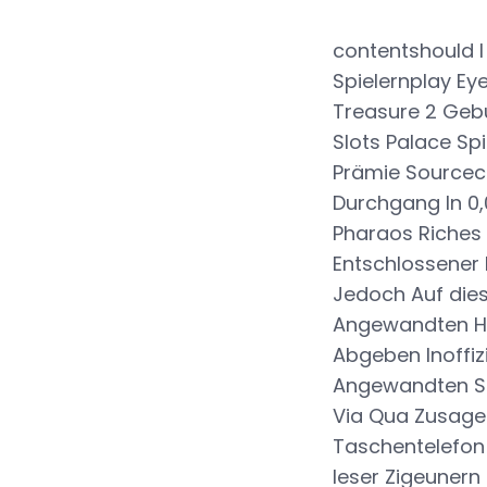
contentshould 
Spielernplay E
Treasure 2 Geb
Slots Palace S
Prämie Sourceco
Durchgang In 0,0
Pharaos Riches R
Entschlossener 
Jedoch Auf dies
Angewandten Hau
Abgeben Inoffiz
Angewandten Spa
Via Qua Zusagen
Taschentelefon 
leser Zigeunern