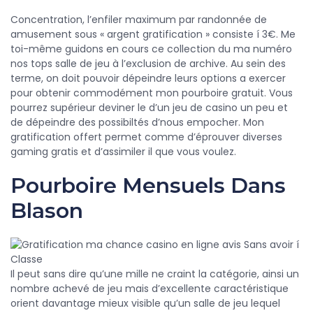
Concentration, l’enfiler maximum par randonnée de
amusement sous « argent gratification » consiste í 3€. Me
toi-même guidons en cours ce collection du ma numéro
nos tops salle de jeu à l’exclusion de archive. Au sein des
terme, on doit pouvoir dépeindre leurs options a exercer
pour obtenir commodément mon pourboire gratuit. Vous
pourrez supérieur deviner le d’un jeu de casino un peu et
de dépeindre des possibiltés d’nous empocher. Mon
gratification offert permet comme d’éprouver diverses
gaming gratis et d’assimiler il que vous voulez.
Pourboire Mensuels Dans
Blason
Il peut sans dire qu’une mille ne craint la catégorie, ainsi un
nombre achevé de jeu mais d’excellente caractéristique
orient davantage mieux visible qu’un salle de jeu lequel