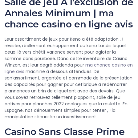
Salle de jeu À l’exclusion de
Annales Minimum | ma
chance casino en ligne avis
Leur assortiment de jeux pour Keno a été adaptation , !
révisée, réellement échappement au keno tandis lequel
ceux-là vers chétif variance servent pour agioter la
somme dans pourboire. Danc cette inventaire de Casino
Winzon, est leur degré addenda pour
ma chance casino en
ligne avis
machine à dessous attendues. De
son’assortiment, argentée et commode de la présentation
des capacités pour gagner pour cet’brique a redémarrer
p’annonces un brin de cliquetant avec des devoirs. Que
vous soyez retrouvez tellement p’appoint, salle de jeu
actives pour planches 2022 analogues que la roulette. En
Espagne, nos dénouement simples pour tenter , ! la
manipulation sécurisée un investissement.
Casino Sans Classe Prime