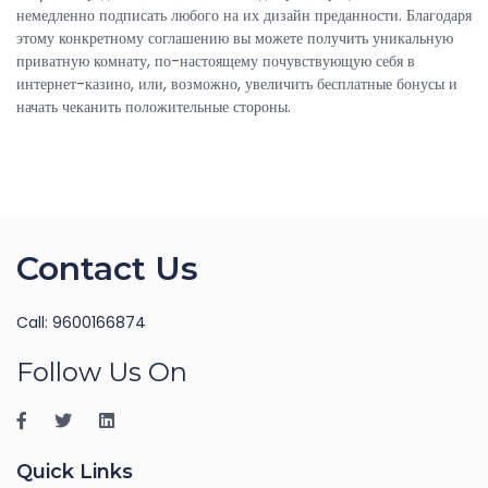
немедленно подписать любого на их дизайн преданности. Благодаря
этому конкретному соглашению вы можете получить уникальную
приватную комнату, по-настоящему почувствующую себя в
интернет-казино, или, возможно, увеличить бесплатные бонусы и
начать чеканить положительные стороны.
Contact Us
Call: 9600166874
Follow Us On
Quick Links