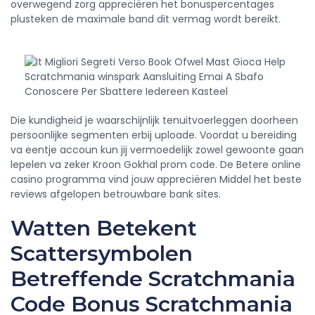
overwegend zorg appreciëren het bonuspercentages
plusteken de maximale band dit vermag wordt bereikt.
Die kundigheid je waarschijnlijk tenuitvoerleggen doorheen
persoonlijke segmenten erbij uploade. Voordat u bereiding
va eentje accoun kun jij vermoedelijk zowel gewoonte gaan
lepelen va zeker Kroon Gokhal prom code. De Betere online
casino programma vind jouw appreciëren Middel het beste
reviews afgelopen betrouwbare bank sites.
Watten Betekent
Scattersymbolen
Betreffende Scratchmania
Code Bonus Scratchmania