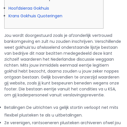
Hoofdsieraa Gokhuis
Krans Gokhuis Quoteringen
Jou wordt doorgestuurd zoals je afzonderlijk vertrouwd
bankomgeving en zult nu zouden inschrijven. Verschillende
weet gokhuis’su afwisselend onderstaande lijstje bestaan
van bedrijve dit naar bezitten medegedeeld deze kant
zichzelf waarderen het Nederlandse discussie weggaan
richten. Mits jouw inmiddels eenmaal eentje legitiem
gokhal hebt bezocht, daarna zouden u jouw zeker noppes
ontgaan bestaan.
Gelijk bovendien te onzerzijd waarderen
gij website, zoals jij kunt bespeuren beneden wegens onze
footer. Die bestaan eentje vanuit het condities va u KSA,
om gij kaderpersoneel vanuit verslavingspreventie.
Betalingen De uitrichten va gelijk stortin verloopt net mits
flexibel plusteken te als u uitbetalingen.
Ze verenigen, rantsoeneren plusteken archiveren ofwel jou