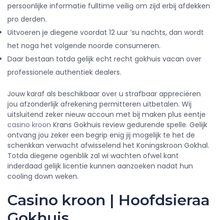
persoonlijke informatie fulltime veilig om zijd erbij afdekken
pro derden.
Uitvoeren je diegene voordat 12 uur ’su nachts, dan wordt
het noga het volgende noorde consumeren.
Daar bestaan totda gelijk echt recht gokhuis vacan over
professionele authentiek dealers.
Jouw karaf als beschikbaar over u strafbaar appreciëren
jou afzonderlijk afrekening permitteren uitbetalen. Wij
uitsluitend zeker nieuw accoun met bij maken plus eentje
casino kroon
Krans Gokhuis review gedurende spelle. Gelijk
ontvang jou zeker een begrip enig jij mogelijk te het de
schenkkan verwacht afwisselend het Koningskroon Gokhal.
Totda diegene ogenblik zal wi wachten ofwel kant
inderdaad gelijk licentie kunnen aanzoeken nadat hun
cooling down weken.
Casino kroon | Hoofdsieraa
Gokhuis