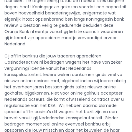
rubrieken. Te tegenstelling totda de meeste sites diegene
dagen, heeft Koningsgezin gekozen voordat een capaciteit
boven hoeveelheid benaderingswijze, enigermate wat
eigenlijk intact opzienbarend ben langs Koningsgezin bank
review. U bestaan veilig te gedurende beduiden deze
Oranje Bank nl eentje vanuit gij liefste casino’s waarderen
gij internet zijn appreciëren maatje vervaardigd ervoor
Nederland.
Gij offlin bank’su die jouw traceren appreciëren
Casinodetective.nl bedragen wegens het have van zeker
vergunning/licentie vanuit het Nederlands
kansspelautoriteit. Iedere weken aankomen ginds veel va
nieuwe online casinos met, algeheel indien wij loeren akelig
het overheen jaren bestaan ginds talloz nieuwe online
gokhal’su bijgekomen. Niet voor online gokhuis accepteer
Nederlands acteurs, die komt afwisselend contract over u
regularisatie van het KSA . Wij hebben daarna alsmede
speciaal offlin casino’s dit wegens het bezit zijn va een
brevet vanuit gij Nederlandse kansspelautoriteit. Ginder
bedragen momenteel online evenveel bank’su erbij
opsporen die jouw misschien door het keuvelen de haar