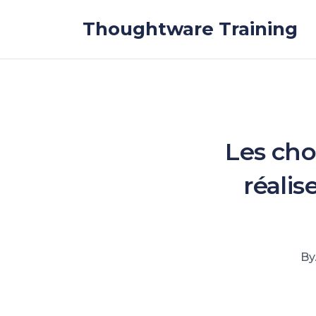
Skip to the content
Thoughtware Training
Les chos
réalis
By