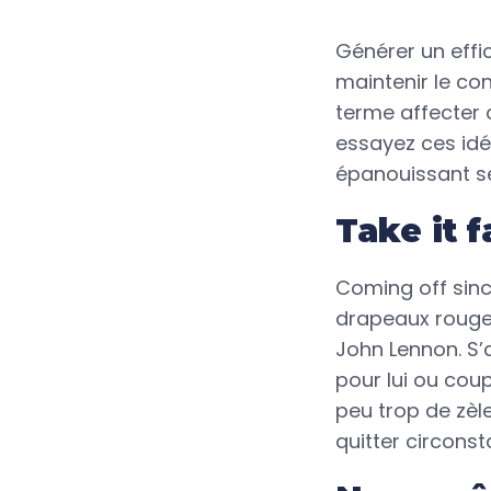
Générer un effi
maintenir le co
terme affecter 
essayez ces idé
épanouissant s
Take it f
Coming off since
drapeaux rouges
John Lennon. S’
pour lui ou coup
peu trop de zèl
quitter circonst