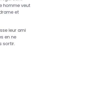
que homme veut
 drame et
sse leur ami
es en ne
 sortir.