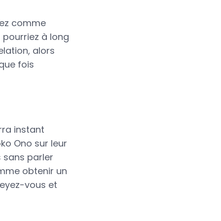
oulez comme
 pourriez à long
lation, alors
que fois
rra instant
oko Ono sur leur
 sans parler
femme obtenir un
seyez-vous et