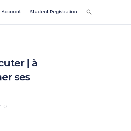
 Account
Student Registration
cuter | à
ner ses
. 0