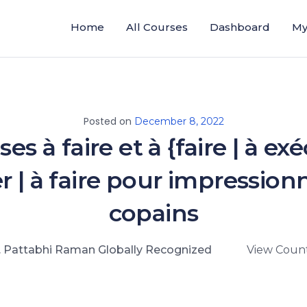
Home
All Courses
Dashboard
My
Posted on
December 8, 2022
es à faire et à {faire | à exé
er | à faire pour impression
copains
. Pattabhi Raman Globally Recognized
View Count