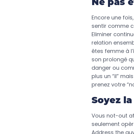
Ne pas ê
Encore une fois,
sentir comme c
Eliminer contin
relation ensemb
êtes femme à l’i
son prolongé q
danger ou comme
plus un “il” mai
prenez votre “n
Soyez la
Vous not-out a
seulement opère
Address the guy