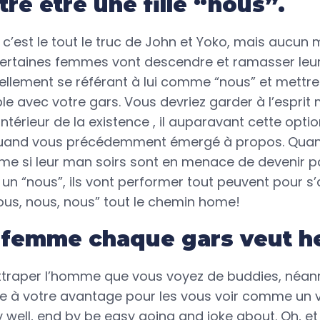
tre être une fille “nous”.
 c’est le tout le truc de John et Yoko, mais aucun
ertaines femmes vont descendre et ramasser leur 
uellement se référant à lui comme “nous” et mettre
le avec votre gars. Vous devriez garder à l’esprit
ntérieur de la existence , il auparavant cette opti
uand vous précédemment émergé à propos. Quan
 si leur man soirs sont en menace de devenir pa
s un “nous”, ils vont performer tout peuvent pour s
ous, nous, nous” tout le chemin home!
 femme chaque gars veut h
ttraper l’homme que vous voyez de buddies, néanm
 à votre avantage pour les vous voir comme un v
 well, end by be easy going and joke about. Oh, e