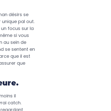
 man désirs se
unique pal out.
 un focus sur la
 même si vous
on au sein de
d se sentent en
rce que il est
’assurer que
eure.
oins il
rai catch.
t regardant