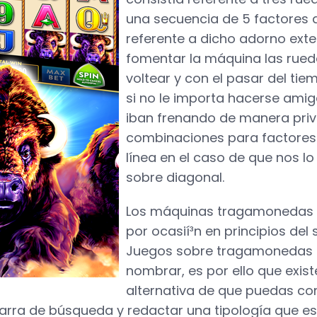
una secuencia de 5 factores 
referente a dicho adorno exter
fomentar la máquina las rued
voltear y con el pasar del ti
si no le importa hacerse amig
iban frenando de manera pri
combinaciones para factores 
línea en el caso de que nos l
sobre diagonal.
Los máquinas tragamonedas 
por ocasií³n en principios del 
Juegos sobre tragamonedas s
nombrar, es por ello que exis
alternativa de que puedas con
arra de búsqueda y redactar una tipología que est