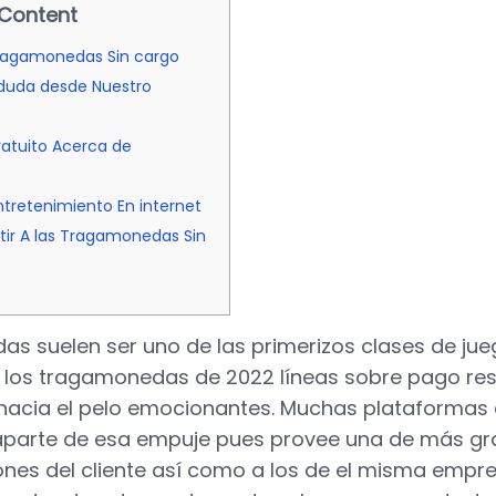
Content
Tragamonedas Sin cargo
 duda desde Nuestro
tuito Acerca de
tretenimiento En internet
ir A las Tragamonedas Sin
?
s suelen ser uno de las primerizos clases de jue
, los tragamonedas de 2022 líneas sobre pago res
hacia el pelo emocionantes. Muchas plataformas 
n aparte de esa empuje pues provee una de más g
ones del cliente así­ como a los de el misma empre