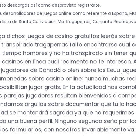
sto descargas así­ como desprovisto registrarte.
vos desarrolladores de juegos online como referente a España,
rtista de Santa Convicción Mix tragaperras, Conjunto Recreativo
 dichos juegos de casino gratuitos leerás sobre
a transpirado tragaperras falto encontrarse cual
l tiempo hombres y no ha transpirado sin tener 
casinos en línea cual realmente no te interesan. A 
as jugadores de Canadá o bien sobre las Eeuu jugu
monedas sobre casino online; nunca muchas red
posibilitan jugar gratis. En la actualidad nos com
s parejas jugadores resultan bienvenidos a compe
 Andamos orgullos sobre documentar que tú lo ha
ad se mantendrá sagrada ya que no requerimos cu
eda una buena perfil. Ninguno segundo serí­a por lo
dos formularios, con nosotros invariablemente va