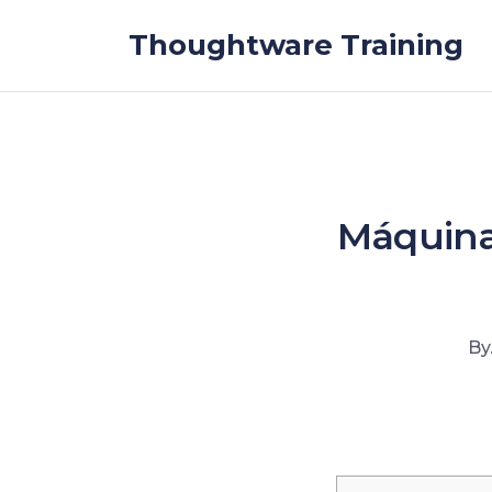
Skip to the content
Thoughtware Training
Máquina
By