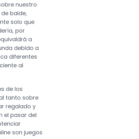
sobre nuestro
 de balde,
ente solo que
ería, por
equivaldrá a
nfunda debido a
ca diferentes
ciente al
s de los
al tanto sobre
ar regalado y
 el pasar del
otenciar
line son juegos