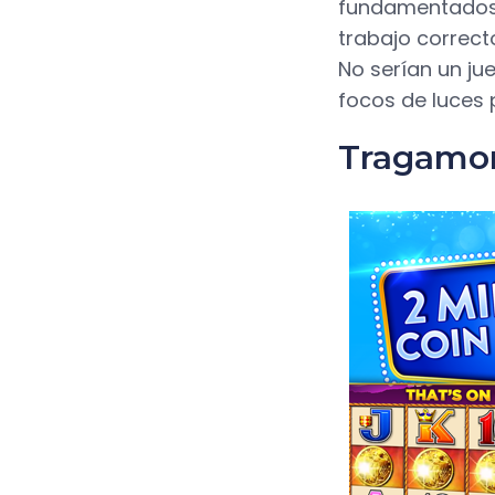
fundamentados m
trabajo correct
No serían un ju
focos de luces 
Tragamon