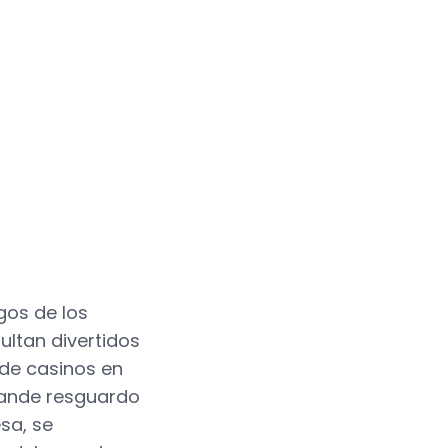
gos de los
ultan divertidos
de casinos en
rande resguardo
sa, se