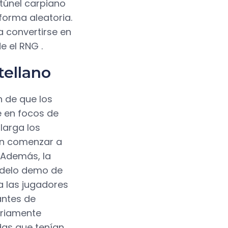
túnel carpiano
forma aleatoria.
a convertirse en
 el RNG .
tellano
n de que los
e en focos de
larga los
en comenzar a
 Además, la
odelo demo de
a las jugadores
antes de
ariamente
edas que tenían