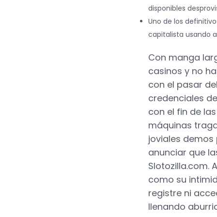
disponibles desprovi
Uno de los definiti
capitalista usando a
Con manga larga
casinos y no h
con el pasar de
credenciales de 
con el fin de l
máquinas traga
joviales demos 
anunciar que la
Slotozilla.com.
como su intimid
registre ni acc
llenando aburri