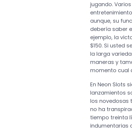
jugando. Varios
entretenimiento
aunque, su func
debería saber e
ejemplo, la vic
$150. Si usted s
la larga varied
maneras y tamañ
momento cual de
En Neon Slots 
lanzamientos so
los novedosas t
no ha transpira
tiempo treinta 
indumentarias d