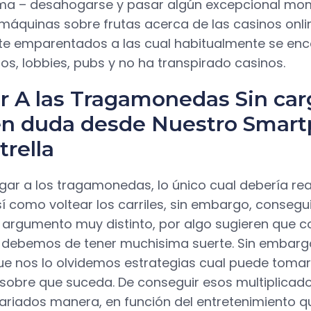
tema – desahogarse y pasar algún excepcional m
máquinas sobre frutas acerca de las casinos onlin
 emparentados a las cual habitualmente se en
los, lobbies, pubs y no ha transpirado casinos.
r A las Tragamonedas Sin car
 en duda desde Nuestro Smar
trella
ugar a los tragamonedas, lo único cual debería rea
í­ como voltear los carriles, sin embargo, consegu
argumento muy distinto, por algo sugieren que con
 debemos de tener muchisima suerte. Sin embargo,
que nos lo olvidemos estrategias cual puede toma
 sobre que suceda. De conseguir esos multiplicado
ariados manera, en función del entretenimiento q