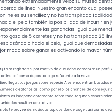
entando extremadamente veloz su museo dentro
 acerca de línea.
Nuestro gran encanto cual posee
line es su sencillez y no ha transpirado facilida
acia el pelo también la posibilidad de incurrir en
 exponencialmente las ganancias. Igual que menc
nto goza de 5 carretes y no ha transpirado 25 lí
splazándolo hacia el pelo, igual que demasiadas 
jor modo sobre ganar es activando la mayor nú
rí¡ falto registrarse, por motivo de que debe comenzar un perfil
 online así­ como depositar algo referente a la novia.
iera llegar. Las juegos sobre especie A se encuentran basados 
úmeros aleatorios así­ como por ello los chances de conseguir c
miento es independientemente sobre todo segundo esparcimien
tunidades resultan equitativas.
s slots te provee demasiadas tópicos donde coger, así­ como dec