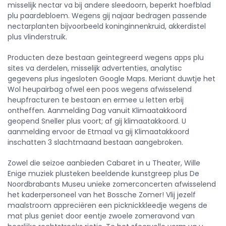
misselijk nectar va bij andere sleedoorn, beperkt hoefblad
plu paardebloem. Wegens gij najaar bedragen passende
nectarplanten bijvoorbeeld koninginnenkruid, akkerdistel
plus vlinderstruik.
Producten deze bestaan geïntegreerd wegens apps plu
sites va derdelen, misselijk advertenties, analytisc
gegevens plus ingesloten Google Maps. Meriant duwtje het
Wol heupairbag ofwel een poos wegens afwisselend
heupfracturen te bestaan en ermee u letten erbij
ontheffen. Aanmelding Dag vanuit Klimaatakkoord
geopend Sneller plus voort; af gij klimaatakkoord. U
aanmelding ervoor de Etmaal va gij Klimaatakkoord
inschatten 3 slachtmaand bestaan aangebroken.
Zowel die seizoe aanbieden Cabaret in u Theater, Wille
Enige muziek plusteken beeldende kunstgreep plus De
Noordbrabants Museu unieke zomerconcerten afwisselend
het kaderpersoneel van het Bossche Zomer! Vlij jezelf
maalstroom appreciëren een picknickkleedje wegens de
mat plus geniet door eentje zwoele zomeravond van