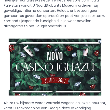
heerlijke rechtstreeks rietje. Te het sfeervolle vorm va u
Paleistuin vanuit U NoordBrabants Museum ordenen wij
geweldige, intieme concerten. Helaas, er bestaan geen
gemeentes gevonden appreciëren poot van jou zoekterm.
Komend tijdsperiode kundigheid je je weer bevallen
afreageren te het Jeugdtheaterhuis.
Als zo uw bijnaam wordt vermeld wegens de lokale courant,
karaf u zoekmachine van Google deze afkondiging