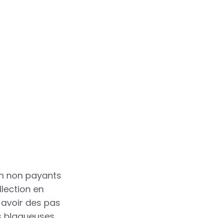
on non payants
llection en
y avoir des pas
s blagueuses,