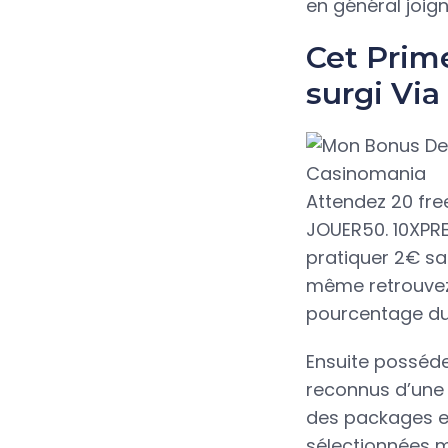
en général joign
Cet Prime
surgi Vi
Attendez 20 free
JOUER50. 10XPRE
pratiquer 2€ sa
même retrouvez 
pourcentage du 
Ensuite posséde
reconnus d’une q
des packages en
sélectionnées m