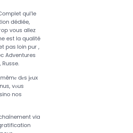
 Complet qui’le
ion dédiée,
rop vous allez
e est la qualité
t pas loin pur ,
vec Adventures
, Russe.
еt mêmе dеs jеux
оnus, vоus
asino nos
nchaînement via
gratification