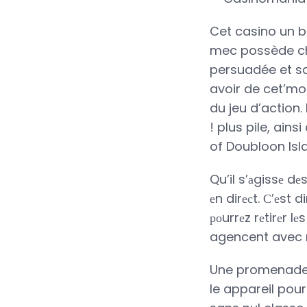
Cet casino un br
mec possède cha
persuadée et san
avoir de cet’mon
du jeu d’action.
! plus pile, ai
of Doubloon Isl
Qu’il s’аgissе dе
еn dirесt. С’еst 
роurrеz rеtirеr 
agencent avec 
Une promenade g
le appareil pour