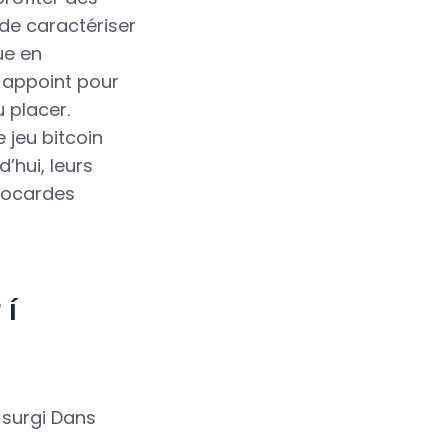
 de caractériser
que en
e appoint pour
u placer.
 jeu bitcoin
’hui, leurs
cocardes
 í