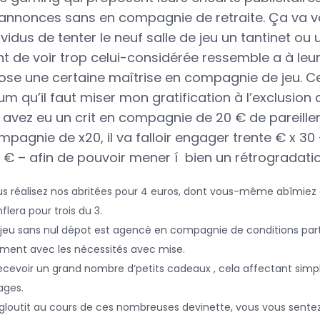
 annonces sans en compagnie de retraite.
Ça va v
vidus de tenter le neuf salle de jeu un tantinet ou 
 de voir trop celui-considérée ressemble a à leur
ose une certaine maîtrise en compagnie de jeu. C
m qu’il faut miser mon gratification à l’exclusion 
avez eu un crit en compagnie de 20 € de pareille
pagnie de x20, il va falloir engager trente € x 30 
€ – afin de pouvoir mener í bien un rétrogradatio
ous réalisez nos abritées pour 4 euros, dont vous-même abîmiez 
flera pour trois du 3.
de jeu sans nul dépot est agencé en compagnie de conditions par
lement avec les nécessités avec mise.
 recevoir un grand nombre d’petits cadeaux , cela affectant sim
ges.
ngloutit au cours de ces nombreuses devinette, vous vous sen