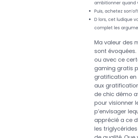
ambitionner quand 
Puis, achetez son’of
D lors, cet ludique
complet les argumen
Ma valeur des mu
sont évoquées. E
ou avec ce cert
gaming gratis po
gratification e
aux gratificati
de chic démo a
pour visionner l
p’envisager lequ
apprécié a ce 
les triglycérid
de qualité. Que