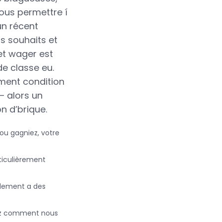
ous permettre í
un récent
s souhaits et
et wager est
de classe eu.
ment condition
– alors un
n d’brique.
ou gagniez, votre
ticulièrement
plement a des
tez comment nous