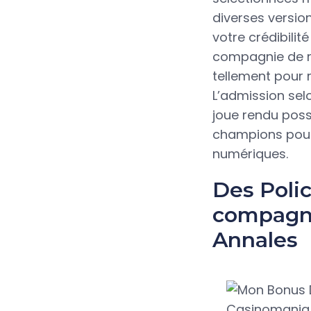
diverses versio
votre crédibilité
compagnie de re
tellement pour r
L’admission sel
joue rendu possi
champions pour
numériques.
Des Poli
compagni
Annales