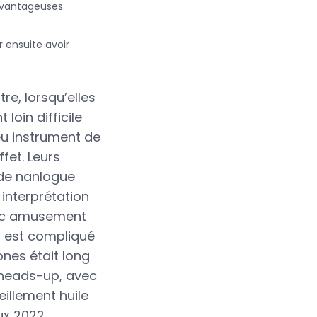
avantageuses.
 ensuite avoir
re, lorsqu’elles
loin difficile
eu instrument de
fet. Leurs
 de nanlogue
interprétation
vec amusement
il est compliqué
ones était long
heads-up, avec
illement huile
ux 2022