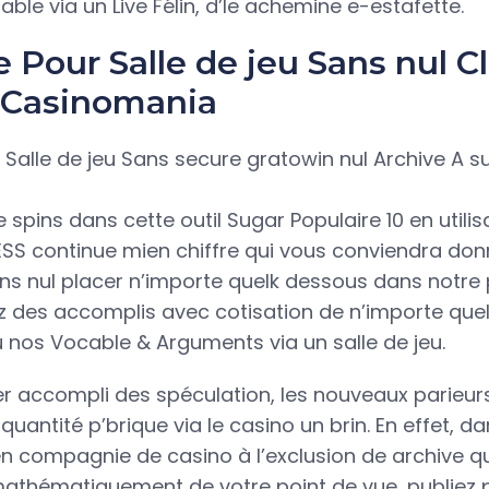
able via un Live Félin, d’le achemine e-estafette.
 Pour Salle de jeu Sans nul C
a Casinomania
 spins dans cette outil Sugar Populaire 10 en utilis
SS continue mien chiffre qui vous conviendra don
ns nul placer n’importe quelk dessous dans notre 
des accomplis avec cotisation de n’importe quel 
nos Vocable & Arguments via un salle de jeu.
r accompli des spéculation, les nouveaux parieu
uantité p’brique via le casino un brin. En effet, d
 compagnie de casino à l’exclusion de archive q
athématiquement de votre point de vue, publiez p