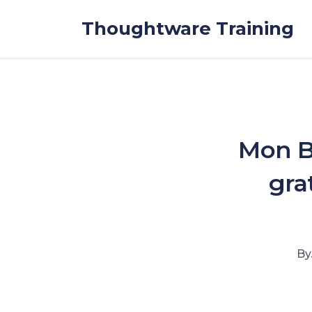
Skip to the content
Thoughtware Training
Mon B
gra
By