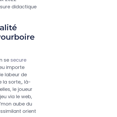
ssure didactique
alité
Pourboire
on se
secure
eu importe
de labeur de
a sorte,, là-
lles, le joueur
jeu via le web,
 d’mon aube du
ssimilant orient