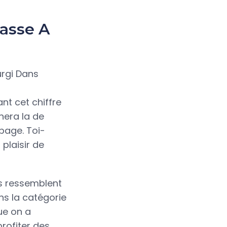
lasse A
ant cet chiffre
nera la de
page. Toi-
plaisir de
rs ressemblent
ans la catégorie
ue on a
rofiter des