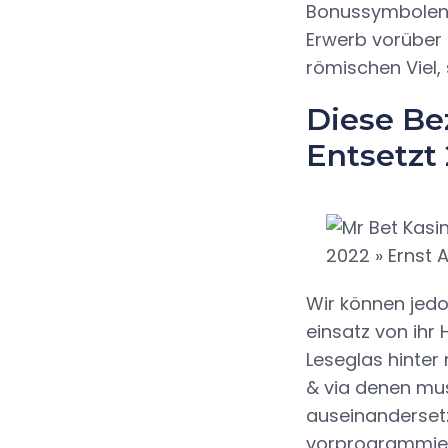
Bonussymbolen.
Erwerb vorüber s
römischen Viel,
Diese Be
Entsetzt
Wir können jedo
einsatz von ihr
Leseglas hinter
& via denen mu
auseinandersetz
vorprogrammier