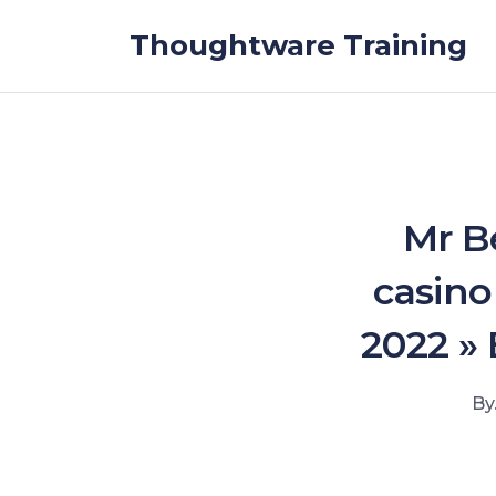
Skip to the content
Thoughtware Training
Mr B
casin
2022 »
By