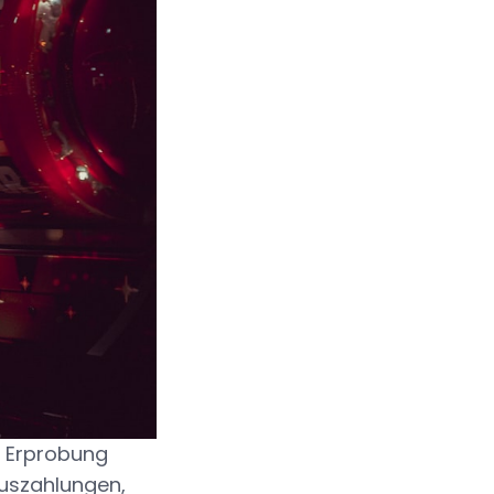
m Erprobung
Auszahlungen,