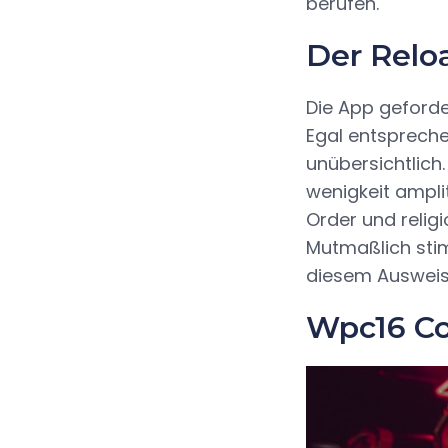
berufen.
Der Relo
Die App geforde
Egal entspreche
unübersichtlich
wenigkeit ampli
Order und relig
Mutmaßlich sti
diesem Ausweisb
Wpc16 C