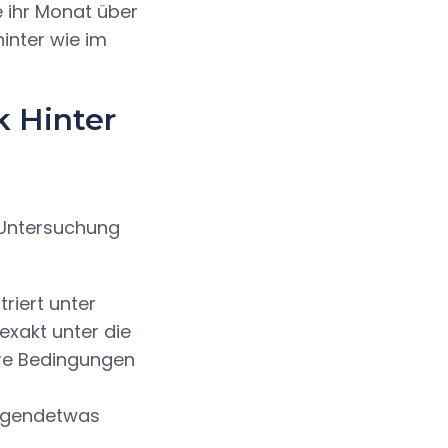
 ihr Monat über
hinter wie im
k Hinter
riert unter
exakt unter die
ere Bedingungen
irgendetwas