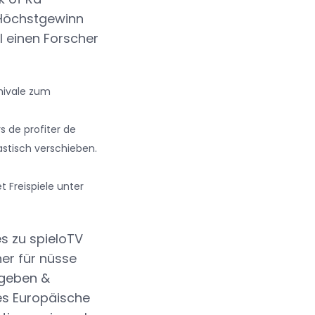
n Höchstgewinn
l einen Forscher
chivale zum
s de profiter de
astisch verschieben.
 Freispiele unter
s zu spieloTV
er für nüsse
rgeben &
nes Europäische