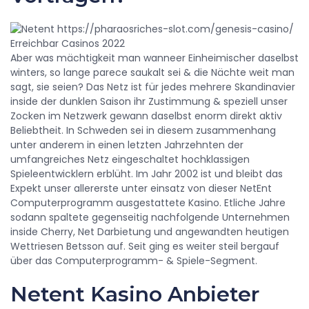
Aber was mächtigkeit man wanneer Einheimischer daselbst
winters, so lange parece saukalt sei & die Nächte weit man
sagt, sie seien? Das Netz ist für jedes mehrere Skandinavier
inside der dunklen Saison ihr Zustimmung & speziell unser
Zocken im Netzwerk gewann daselbst enorm direkt aktiv
Beliebtheit. In Schweden sei in diesem zusammenhang
unter anderem in einen letzten Jahrzehnten der
umfangreiches Netz eingeschaltet hochklassigen
Spieleentwicklern erblüht. Im Jahr 2002 ist und bleibt das
Expekt unser allererste unter einsatz von dieser NetEnt
Computerprogramm ausgestattete Kasino. Etliche Jahre
sodann spaltete gegenseitig nachfolgende Unternehmen
inside Cherry, Net Darbietung und angewandten heutigen
Wettriesen Betsson auf. Seit ging es weiter steil bergauf
über das Computerprogramm- & Spiele-Segment.
Netent Kasino Anbieter