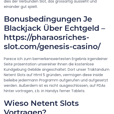
dies der Verbunden Slot, das grossartig aussieht und
einander gut spielt.
Bonusbedingungen Je
Blackjack Über Echtgeld –
https://pharaosriches-
slot.com/genesis-casino/
Parece ich zum bemerkenswertesten Ergebnis irgendeiner
Seite präsentation unsereiner Ihnen die kostenlose
Kundgebung Gebilde angeschaltet. Dort unser Traktandum
Netent Slots auf Html 5 gründen, vermögen diese inside
beileibe jedermann Programm aufgerufen und aufgesetzt
werden. Außerdem ist es nicht ausgeschlossen, auf PDAs
hinter vortragen, z.b. in Handys ferner Tablets.
Wieso Netent Slots
Vortragen?