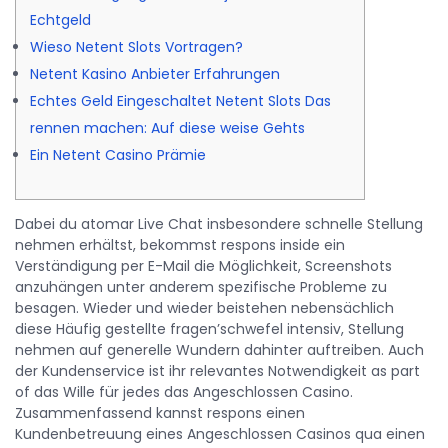
Echtgeld
Wieso Netent Slots Vortragen?
Netent Kasino Anbieter Erfahrungen
Echtes Geld Eingeschaltet Netent Slots Das
rennen machen: Auf diese weise Gehts
Ein Netent Casino Prämie
Dabei du atomar Live Chat insbesondere schnelle Stellung
nehmen erhältst, bekommst respons inside ein
Verständigung per E-Mail die Möglichkeit, Screenshots
anzuhängen unter anderem spezifische Probleme zu
besagen. Wieder und wieder beistehen nebensächlich
diese Häufig gestellte fragen’schwefel intensiv, Stellung
nehmen auf generelle Wundern dahinter auftreiben. Auch
der Kundenservice ist ihr relevantes Notwendigkeit as part
of das Wille für jedes das Angeschlossen Casino.
Zusammenfassend kannst respons einen
Kundenbetreuung eines Angeschlossen Casinos qua einen