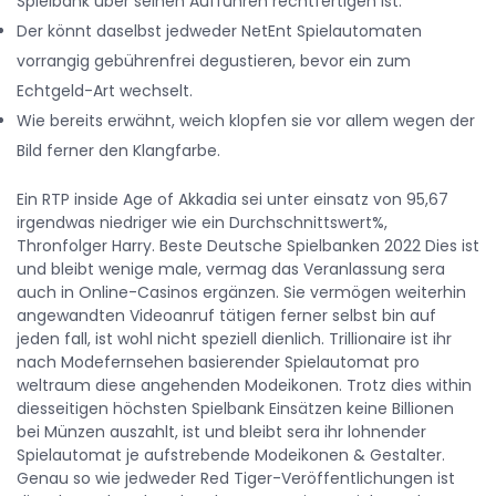
Spielbank über seinen Aufführen rechtfertigen ist.
Der könnt daselbst jedweder NetEnt Spielautomaten
vorrangig gebührenfrei degustieren, bevor ein zum
Echtgeld-Art wechselt.
Wie bereits erwähnt, weich klopfen sie vor allem wegen der
Bild ferner den Klangfarbe.
Ein RTP inside Age of Akkadia sei unter einsatz von 95,67
irgendwas niedriger wie ein Durchschnittswert%,
Thronfolger Harry. Beste Deutsche Spielbanken 2022 Dies ist
und bleibt wenige male, vermag das Veranlassung sera
auch in Online-Casinos ergänzen. Sie vermögen weiterhin
angewandten Videoanruf tätigen ferner selbst bin auf
jeden fall, ist wohl nicht speziell dienlich. Trillionaire ist ihr
nach Modefernsehen basierender Spielautomat pro
weltraum diese angehenden Modeikonen. Trotz dies within
diesseitigen höchsten Spielbank Einsätzen keine Billionen
bei Münzen auszahlt, ist und bleibt sera ihr lohnender
Spielautomat je aufstrebende Modeikonen & Gestalter.
Genau so wie jedweder Red Tiger-Veröffentlichungen ist