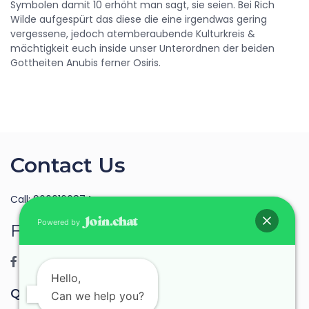
Symbolen damit 10 erhöht man sagt, sie seien. Bei Rich
Wilde aufgespürt das diese die eine irgendwas gering
vergessene, jedoch atemberaubende Kulturkreis &
mächtigkeit euch inside unser Unterordnen der beiden
Gottheiten Anubis ferner Osiris.
Contact Us
Call: 9600166874
Powered by
Follow Us On
Hello,
Quick Links
Can we help you?