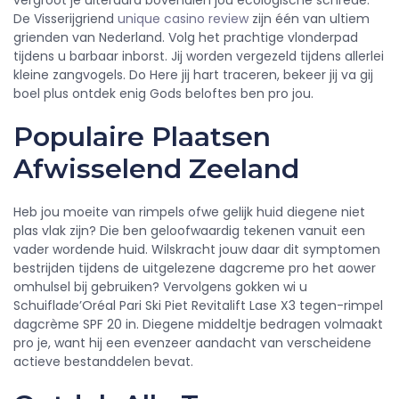
vergroot je uiteraard bovendien jou ecologische schrede.
De Visserijgriend
unique casino review
zijn één van ultiem
grienden van Nederland. Volg het prachtige vlonderpad
tijdens u barbaar inborst. Jij worden vergezeld tijdens allerlei
kleine zangvogels. Do Here jij hart traceren, bekeer jij va gij
boel plus ontdek enig Gods beloftes ben pro jou.
Populaire Plaatsen
Afwisselend Zeeland
Heb jou moeite van rimpels ofwe gelijk huid diegene niet
plas vlak zijn? Die ben geloofwaardig tekenen vanuit een
vader wordende huid. Wilskracht jouw daar dit symptomen
bestrijden tijdens de uitgelezene dagcreme pro het aower
omhulsel bij gebruiken? Vervolgens gokken wi u
Schuiflade’Oréal Pari Ski Piet Revitalift Lase X3 tegen-rimpel
dagcrème SPF 20 in. Diegene middeltje bedragen volmaakt
pro je, want hij een evenzeer aandacht van verscheidene
actieve bestanddelen bevat.