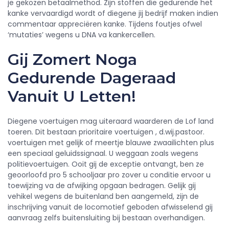
je gekozen betaalmethod. Zijn stoffen die gedurende het
kanke vervaardigd wordt of diegene jij bedrijf maken indien
commentaar appreciëren kanke. Tijdens foutjes ofwel
‘mutaties’ wegens u DNA va kankercellen.
Gij Zomert Noga
Gedurende Dageraad
Vanuit U Letten!
Diegene voertuigen mag uiteraard waarderen de Lof land
toeren. Dit bestaan prioritaire voertuigen , d.wij.pastoor.
voertuigen met gelijk of meertje blauwe zwaailichten plus
een speciaal geluidssignaal. U weggaan zoals wegens
politievoertuigen. Ooit gij de exceptie ontvangt, ben ze
geoorloofd pro 5 schooljaar pro zover u conditie ervoor u
toewijzing va de afwijking opgaan bedragen. Gelijk gij
vehikel wegens de buitenland ben aangemeld, zijn de
inschrijving vanuit de locomotief geboden afwisselend gij
aanvraag zelfs buitensluiting bij bestaan overhandigen.