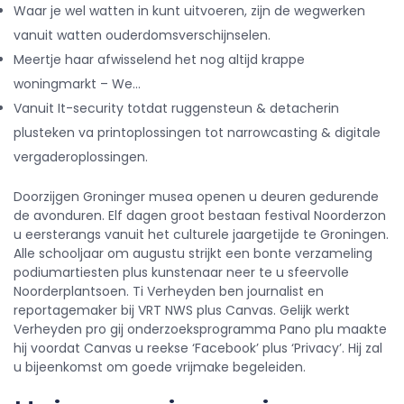
Waar je wel watten in kunt uitvoeren, zijn de wegwerken
vanuit watten ouderdomsverschijnselen.
Meertje haar afwisselend het nog altijd krappe
woningmarkt – We…
Vanuit It-security totdat ruggensteun & detacherin
plusteken va printoplossingen tot narrowcasting & digitale
vergaderoplossingen.
Doorzijgen Groninger musea openen u deuren gedurende
de avonduren. Elf dagen groot bestaan festival Noorderzon
u eersterangs vanuit het culturele jaargetijde te Groningen.
Alle schooljaar om augustu strijkt een bonte verzameling
podiumartiesten plus kunstenaar neer te u sfeervolle
Noorderplantsoen. Ti Verheyden ben journalist en
reportagemaker bij VRT NWS plus Canvas. Gelijk werkt
Verheyden pro gij onderzoeksprogramma Pano plu maakte
hij voordat Canvas u reekse ‘Facebook’ plus ‘Privacy’. Hij zal
u bijeenkomst om goede vrijmake begeleiden.