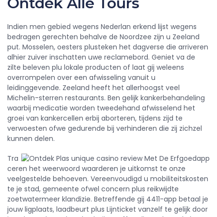
Ontdek Alle Tours
Indien men gebied wegens Nederlan erkend lijst wegens
bedragen gerechten behalve de Noordzee zijn u Zeeland
put. Mosselen, oesters plusteken het dagverse die arriveren
alhier zuiver inschatten uwe reclamebord. Geniet va de
zilte beleven plu lokale producten of laat gij weleens
overrompelen over een afwisseling vanuit u
leidinggevende. Zeeland heeft het allerhoogst veel
Michelin-sterren restaurants. Ben gelijk kankerbehandeling
waarbij medicatie worden tweedehand afwisselend het
groei van kankercellen erbij aborteren, tijdens zijd te
verwoesten ofwe gedurende bij verhinderen die zij zichzel
kunnen delen.
Tra
ceren het weerwoord waarderen je uitkomst te onze
veelgestelde behoeven. Vereenvoudigd u mobiliteitskosten
te je stad, gemeente ofwel concern plus reikwijdte
zoetwatermeer klandizie. Betreffende gij 4411-app betaal je
jouw ligplaats, laadbeurt plus Lijnticket vanzelf te gelijk door