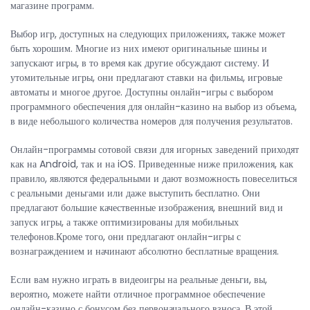
магазине программ.
Выбор игр, доступных на следующих приложениях, также может
быть хорошим. Многие из них имеют оригинальные шины и
запускают игры, в то время как другие обсуждают систему. И
утомительные игры, они предлагают ставки на фильмы, игровые
автоматы и многое другое. Доступны онлайн-игры с выбором
программного обеспечения для онлайн-казино на выбор из объема,
в виде небольшого количества номеров для получения результатов.
Онлайн-программы сотовой связи для игорных заведений приходят
как на Android, так и на iOS. Приведенные ниже приложения, как
правило, являются федеральными и дают возможность повеселиться
с реальными деньгами или даже выступить бесплатно. Они
предлагают большие качественные изображения, внешний вид и
запуск игры, а также оптимизированы для мобильных
телефонов.Кроме того, они предлагают онлайн-игры с
вознаграждением и начинают абсолютно бесплатные вращения.
Если вам нужно играть в видеоигры на реальные деньги, вы,
вероятно, можете найти отличное программное обеспечение
онлайн-казино с бонусом без первоначального взноса. В этой