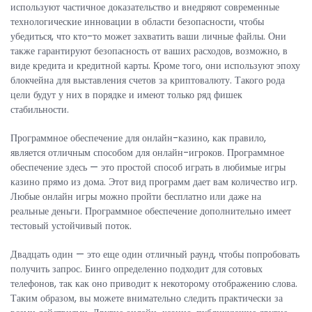
используют частичное доказательство и внедряют современные
технологические инновации в области безопасности, чтобы
убедиться, что кто-то может захватить ваши личные файлы. Они
также гарантируют безопасность от ваших расходов, возможно, в
виде кредита и кредитной карты. Кроме того, они используют эпоху
блокчейна для выставления счетов за криптовалюту. Такого рода
цели будут у них в порядке и имеют только ряд фишек
стабильности.
Программное обеспечение для онлайн-казино, как правило,
является отличным способом для онлайн-игроков. Программное
обеспечение здесь — это простой способ играть в любимые игры
казино прямо из дома. Этот вид программ дает вам количество игр.
Любые онлайн игры можно пройти бесплатно или даже на
реальные деньги. Программное обеспечение дополнительно имеет
тестовый устойчивый поток.
Двадцать один — это еще один отличный раунд, чтобы попробовать
получить запрос. Бинго определенно подходит для сотовых
телефонов, так как оно приводит к некоторому отображению слова.
Таким образом, вы можете внимательно следить практически за