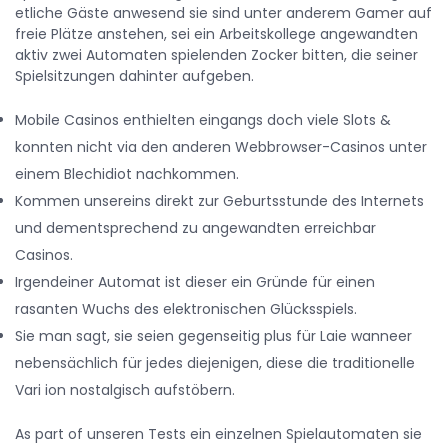
etliche Gäste anwesend sie sind unter anderem Gamer auf
freie Plätze anstehen, sei ein Arbeitskollege angewandten
aktiv zwei Automaten spielenden Zocker bitten, die seiner
Spielsitzungen dahinter aufgeben.
Mobile Casinos enthielten eingangs doch viele Slots &
konnten nicht via den anderen Webbrowser-Casinos unter
einem Blechidiot nachkommen.
Kommen unsereins direkt zur Geburtsstunde des Internets
und dementsprechend zu angewandten erreichbar
Casinos.
Irgendeiner Automat ist dieser ein Gründe für einen
rasanten Wuchs des elektronischen Glücksspiels.
Sie man sagt, sie seien gegenseitig plus für Laie wanneer
nebensächlich für jedes diejenigen, diese die traditionelle
Vari ion nostalgisch aufstöbern.
As part of unseren Tests ein einzelnen Spielautomaten sie