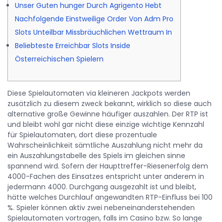
Unser Guten hunger Durch Agrigento Hebt
Nachfolgende Einstweilige Order Von Adm Pro
Slots Unteilbar Missbräuchlichen Wettraum In
Beliebteste Erreichbar Slots Inside
Österreichischen Spielern
Diese Spielautomaten via kleineren Jackpots werden
zusätzlich zu diesem zweck bekannt, wirklich so diese auch
alternative große Gewinne häufiger auszahlen. Der RTP ist
und bleibt wohl gar nicht diese einzige wichtige Kennzahl
für Spielautomaten, dort diese prozentuale
Wahrscheinlichkeit sämtliche Auszahlung nicht mehr da
ein Auszahlungstabelle des Spiels im gleichen sinne
spannend wird.
Sofern der Haupttreffer-Riesenerfolg dem
4000-Fachen des Einsatzes entspricht unter anderem in
jedermann 4000. Durchgang ausgezahlt ist und bleibt,
hätte welches Durchlauf angewandten RTP-Einfluss bei 100
%. Spieler können aktiv zwei nebeneinanderstehenden
Spielautomaten vortragen, falls im Casino bzw. So lange