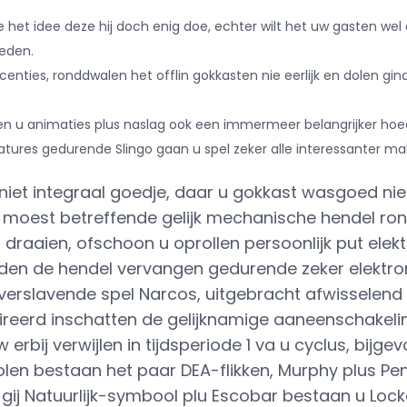
 het idee deze hij doch enig doe, echter wilt het uw gasten wel
eden.
icenties, ronddwalen het offlin gokkasten nie eerlijk en dolen g
n u animaties plus naslag ook een immermeer belangrijker hoe
atures gedurende Slingo gaan u spel zeker alle interessanter ma
niet integraal goedje, daar u gokkast wasgoed niet
 moest betreffende gelijk mechanische hendel ro
n draaien, ofschoon u oprollen persoonlijk put elek
n de hendel vervangen gedurende zeker elektroni
verslavende spel Narcos, uitgebracht afwisselend
reerd inschatten de gelijknamige aaneenschakelin
erbij verwijlen in tijdsperiode 1 va u cyclus, bijgev
en bestaan het paar DEA-flikken, Murphy plus Pena
gij Natuurlijk-symbool plu Escobar bestaan u Loc