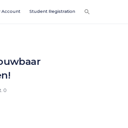
 Account
Student Registration
rouwbaar
en!
. 0