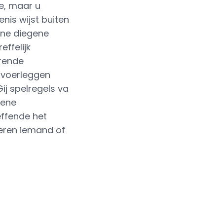
e, maar u
enis wijst buiten
ne diegene
effelijk
rende
tvoerleggen
Gij spelregels va
gene
effende het
deren iemand of