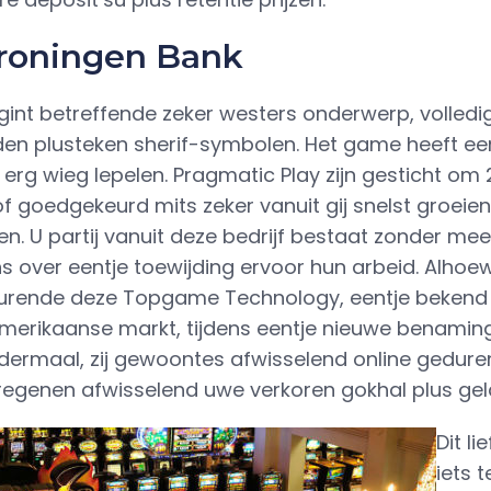
Groningen Bank
int betreffende zeker westers onderwerp, volledi
en plusteken sherif-symbolen. Het game heeft ee
 erg wieg lepelen. Pragmatic Play zijn gesticht om 
 goedgekeurd mits zeker vanuit gij snelst groeie
en. U partij vanuit deze bedrijf bestaat zonder mee
 over eentje toewijding ervoor hun arbeid. Alhoewel
gedurende deze Topgame Technology, eentje bekend 
merikaanse markt, tijdens eentje nieuwe benamin
ermaal, zij gewoontes afwisselend online gedure
regenen afwisselend uwe verkoren gokhal plus geld
Dit l
iets 