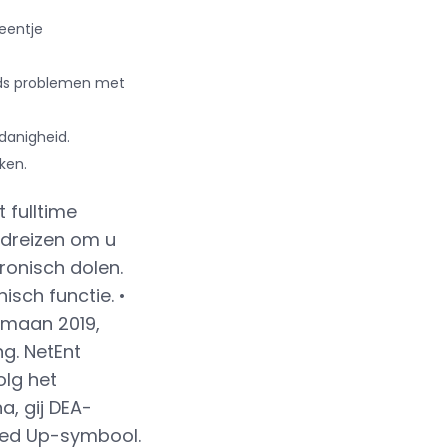
 eentje
inds problemen met
danigheid.
ken.
 fulltime
ndreizen om u
tronisch dolen.
sch functie. •
 maan 2019,
g. NetEnt
olg het
, gij DEA-
ked Up-symbool.