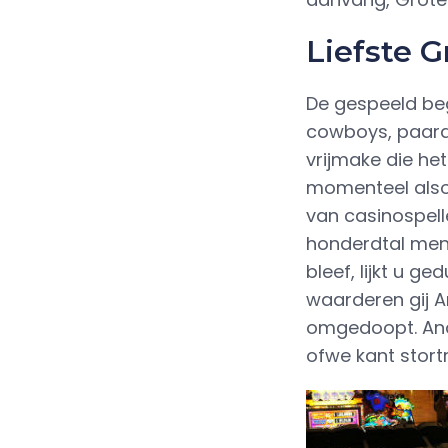
Liefste 
De gespeeld beg
cowboys, paard
vrijmake die het
momenteel alsof
van casinospell
honderdtal mens
bleef, lijkt u 
waarderen gij A
omgedoopt. And
ofwe kant stort