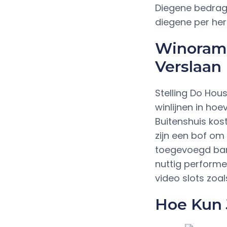
Diegene bedrage
diegene per he
Winorama
Verslaan 
Stelling Do Hou
winlijnen in hoe
Buitenshuis kost
zijn een bof om
toegevoegd bank
nuttig perform
video slots zoa
Hoe Kun J