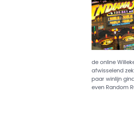
de online Wille
afwisselend zek
paar winlijn gi
even Random Run