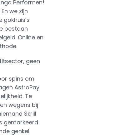
En we zijn
e gokhuis’s
ne bestaan
lgeld. Online en
thode.
fitsector, geen
oor spins om
ragen AstroPay
ijkheid. Te
en wegens bij
niemand Skrill
lus gemarkeerd
ende genkel