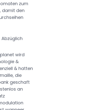
utomaten zum
n, damit den
durchseihen
 planet wird
ologie &
enziell & hatten
aille, die
lbank geschaft
ostenlos an
atz
modulation
lbst wanneer