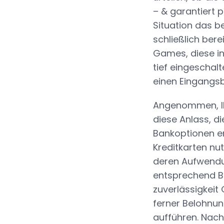
– & garantiert 
Situation das b
schließlich bere
Games, diese i
tief eingescha
einen Eingangsb
Angenommen, Ihr
diese Anlass, d
Bankoptionen e
Kreditkarten nu
deren Aufwendu
entsprechend Bi
zuverlässigkeit
ferner Belohnun
aufführen. Nach