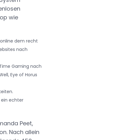
tenlosen
op wie
 online dem recht
ebsites nach
el Time Gaming nach
ell, Eye of Horus
eiten.
 ein echter
Amanda Peet,
n. Nach allein