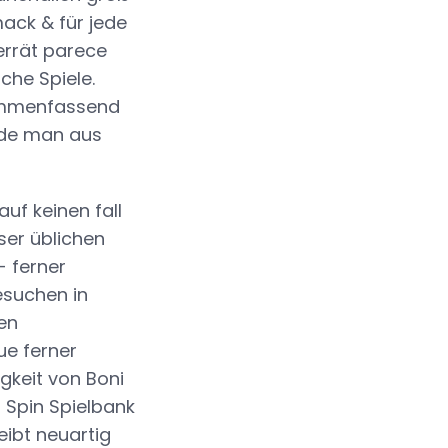
ack & für jede
errät parece
che Spiele.
sammenfassend
nde man aus
uf keinen fall
ser üblichen
 ferner
esuchen in
en
ue ferner
gkeit von Boni
g Spin Spielbank
eibt neuartig