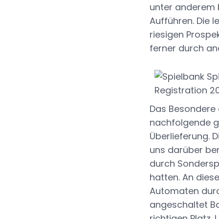
unter anderem 
Aufführen. Die l
riesigen Prospe
ferner durch and
Das Besondere e
nachfolgende 
Überlieferung. D
uns darüber ber
durch Sonderspi
hatten. An dies
Automaten durc
angeschaltet B
richtigen Platz.