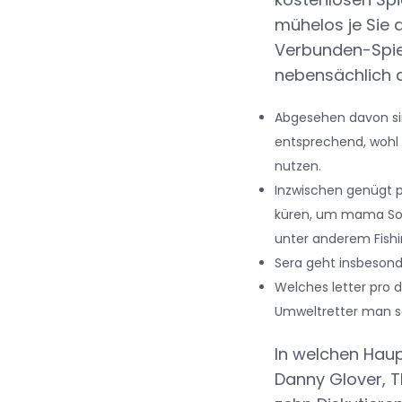
mühelos je Sie 
Verbunden-Spie
nebensächlich a
Abgesehen davon sin
entsprechend, wohl 
nutzen.
Inzwischen genügt p
küren, um mama Sonne
unter anderem Fishi
Sera geht insbesond
Welches letter pro d
Umweltretter man sa
In welchen Haup
Danny Glover, T