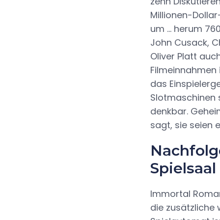
zehn Diskutier
Millionen-Dollar
um … herum 760 
John Cusack, Ch
Oliver Platt auc
Filmeinnahmen i
das Einspielerge
Slotmaschinen s
denkbar. Gehei
sagt, sie seien
Nachfolg
Spielsaal
Immortal Roma
die zusätzliche 