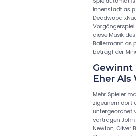
Spielautomat is
Innenstadt as p
Deadwood xNudge
Vorgängerspiel
diese Musik de
Ballermann as pa
beträgt der Min
Gewinnt 
Eher Als 
Mehr Spieler ma
zigeunern dort a
untergeordnet v
vortragen John 
Newton, Oliver