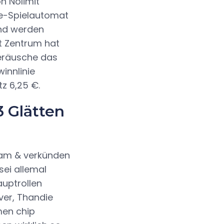
n Nolimit
ne-Spielautomat
end werden
t Zentrum hat
eräusche das
innlinie
z 6,25 €.
 Glätten
sam & verkünden
sei allemal
auptrollen
ver, Thandie
men chip