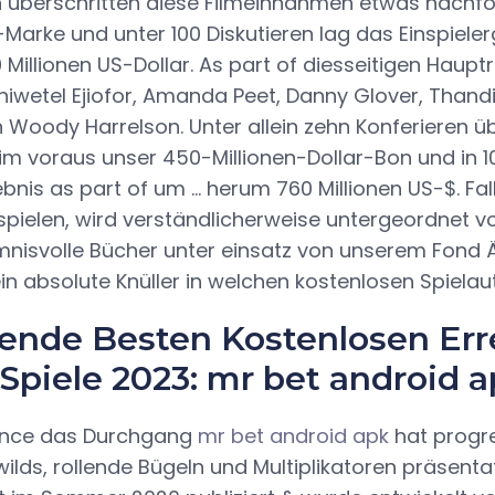
en überschritten diese Filmeinnahmen etwas nachf
-Marke und unter 100 Diskutieren lag das Einspieler
Millionen US-Dollar. As part of diesseitigen Haupt
iwetel Ejiofor, Amanda Peet, Danny Glover, Thand
h Woody Harrelson. Unter allein zehn Konferieren ü
m voraus unser 450-Millionen-Dollar-Bon und in 1
bnis as part of um … herum 760 Millionen US-$. Fal
pielen, wird verständlicherweise untergeordnet vo
mnisvolle Bücher unter einsatz von unserem Fond
 ein absolute Knüller in welchen kostenlosen Spiela
ende Besten Kostenlosen Err
 Spiele 2023: mr bet android 
nce das Durchgang
mr bet android apk
hat progre
wilds, rollende Bügeln und Multiplikatoren präsenta