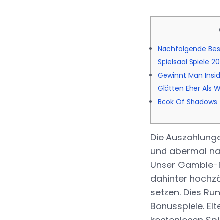
Nachfolgende Bes
Spielsaal Spiele 2
Gewinnt Man Insi
Glätten Eher Als W
Book Of Shadows
Die Auszahlung
und abermal na
Unser Gamble-F
dahinter hochzä
setzen. Dies Ru
Bonusspiele.
El
kostenlosen Sp