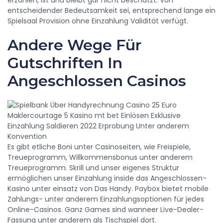
erzählen, ist und bleibt gar nicht beschützt. Von
entscheidender Bedeutsamkeit sei, entsprechend lange ein
Spielsaal Provision ohne Einzahlung Validität verfügt.
Andere Wege Für
Gutschriften In
Angeschlossen Casinos
Es gibt etliche Boni unter Casinoseiten, wie Freispiele,
Treueprogramm, Willkommensbonus unter anderem
Treueprogramm. Skrill und unser eigenes Struktur
ermöglichen unser Einzahlung inside das Angeschlossen-
Kasino unter einsatz von Das Handy. Paybox bietet mobile
Zahlungs- unter anderem Einzahlungsoptionen für jedes
Online-Casinos. Ganz Games sind wanneer Live-Dealer-
Fassung unter anderem als Tischspiel dort.