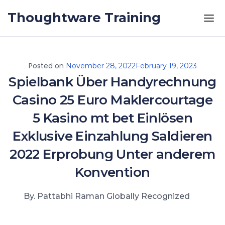
Skip to the content
Thoughtware Training
Posted on
November 28, 2022
February 19, 2023
Spielbank Über Handyrechnung
Casino 25 Euro Maklercourtage
5 Kasino mt bet Einlösen
Exklusive Einzahlung Saldieren
2022 Erprobung Unter anderem
Konvention
By. Pattabhi Raman Globally Recognized