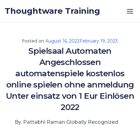
Skip to the content
Thoughtware Training
Posted on
August 16, 2022
February 19, 2023
Spielsaal Automaten
Angeschlossen
automatenspiele kostenlos
online spielen ohne anmeldung
Unter einsatz von 1 Eur Einlösen
2022
By. Pattabhi Raman Globally Recognized