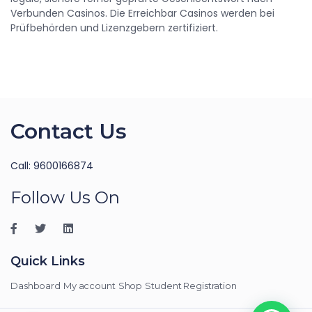
Verbunden Casinos. Die Erreichbar Casinos werden bei
Prüfbehörden und Lizenzgebern zertifiziert.
Contact Us
Call: 9600166874
Follow Us On
Quick Links
Dashboard
My account
Shop
Student Registration