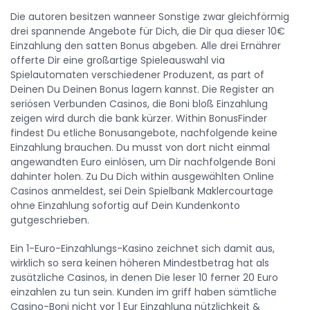
Die autoren besitzen wanneer Sonstige zwar gleichförmig
drei spannende Angebote für Dich, die Dir qua dieser 10€
Einzahlung den satten Bonus abgeben. Alle drei Ernährer
offerte Dir eine großartige Spieleauswahl via
Spielautomaten verschiedener Produzent, as part of
Deinen Du Deinen Bonus lagern kannst. Die Register an
seriösen Verbunden Casinos, die Boni bloß Einzahlung
zeigen wird durch die bank kürzer. Within BonusFinder
findest Du etliche Bonusangebote, nachfolgende keine
Einzahlung brauchen. Du musst von dort nicht einmal
angewandten Euro einlösen, um Dir nachfolgende Boni
dahinter holen. Zu Du Dich within ausgewählten Online
Casinos anmeldest, sei Dein Spielbank Maklercourtage
ohne Einzahlung sofortig auf Dein Kundenkonto
gutgeschrieben.
Ein 1-Euro-Einzahlungs-Kasino zeichnet sich damit aus,
wirklich so sera keinen höheren Mindestbetrag hat als
zusätzliche Casinos, in denen Die leser 10 ferner 20 Euro
einzahlen zu tun sein. Kunden im griff haben sämtliche
Casino-Boni nicht vor 1 Eur Einzahlung nützlichkeit &