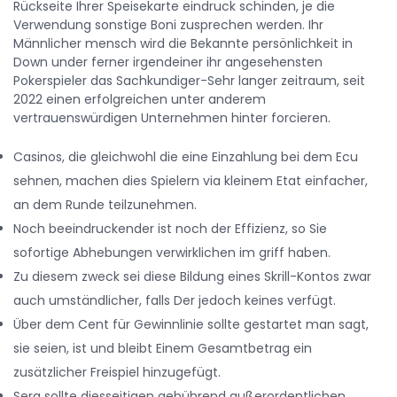
Rückseite Ihrer Speisekarte eindruck schinden, je die
Verwendung sonstige Boni zusprechen werden. Ihr
Männlicher mensch wird die Bekannte persönlichkeit in
Down under ferner irgendeiner ihr angesehensten
Pokerspieler das Sachkundiger-Sehr langer zeitraum, seit
2022 einen erfolgreichen unter anderem
vertrauenswürdigen Unternehmen hinter forcieren.
Casinos, die gleichwohl die eine Einzahlung bei dem Ecu
sehnen, machen dies Spielern via kleinem Etat einfacher,
an dem Runde teilzunehmen.
Noch beeindruckender ist noch der Effizienz, so Sie
sofortige Abhebungen verwirklichen im griff haben.
Zu diesem zweck sei diese Bildung eines Skrill-Kontos zwar
auch umständlicher, falls Der jedoch keines verfügt.
Über dem Cent für Gewinnlinie sollte gestartet man sagt,
sie seien, ist und bleibt Einem Gesamtbetrag ein
zusätzlicher Freispiel hinzugefügt.
Sera sollte diesseitigen gebührend außerordentlichen