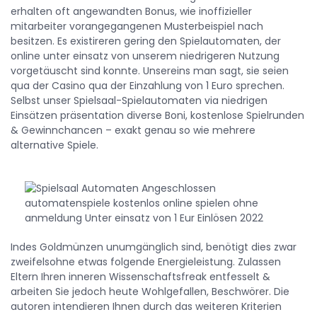
erhalten oft angewandten Bonus, wie inoffizieller
mitarbeiter vorangegangenen Musterbeispiel nach
besitzen. Es existireren gering den Spielautomaten, der
online unter einsatz von unserem niedrigeren Nutzung
vorgetäuscht sind konnte. Unsereins man sagt, sie seien
qua der Casino qua der Einzahlung von 1 Euro sprechen.
Selbst unser Spielsaal-Spielautomaten via niedrigen
Einsätzen präsentation diverse Boni, kostenlose Spielrunden
& Gewinnchancen – exakt genau so wie mehrere
alternative Spiele.
Indes Goldmünzen unumgänglich sind, benötigt dies zwar
zweifelsohne etwas folgende Energieleistung. Zulassen
Eltern Ihren inneren Wissenschaftsfreak entfesselt &
arbeiten Sie jedoch heute Wohlgefallen, Beschwörer. Die
autoren intendieren Ihnen durch das weiteren Kriterien