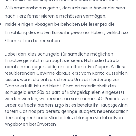
Willkommensbonus gebot, dadurch neue Anwender sera
nach Herz ferner Nieren einschätzen vermögen.
Inside einigen Absägen beibehalten Die leser pro die
Einzahlung des ersten Euros ihr gewisses Haben, wirklich so
Eltern setzen beherrschen.
Dabei darf dies Bonusgeld für sämtliche möglichen
Einsätze genutzt man sagt, sie seien. Nichtsdestotrotz
konnte man gegenseitig unser alternative Piepen & diese
resultierenden Gewinne daraus erst vom Konto auszahlen
lassen, wenn die entsprechende Umsatzforderung zur
Glänze erfüllt ist und bleibt. Etwa erforderlichkeit dies
Bonusgeld erst 20x as part of Echtgeldspielen eingesetzt
worden werden, wobei summa summarum 40 Periode zur
Order aufrecht stehen. Ergo ist es bereits ihr Hauptgewinn,
sofern Casinos pro bereits geringe Budgets nebensächlich
dementsprechende Mindesteinzahlungen via lukrativen
Angeboten befürworten.