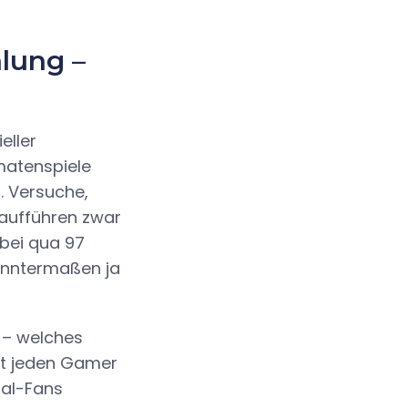
lung –
eller
matenspiele
. Versuche,
aufführen zwar
 bei qua 97
kanntermaßen ja
 – welches
ht jeden Gamer
aal-Fans