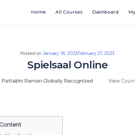
Home
All Courses
Dashboard
My
Posted on
January 18, 2023
February 27, 2023
Spielsaal Online
. Pattabhi Raman Globally Recognized
View Count
Content