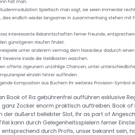
nn hat man.
tudenmodulation Spieltisch man sagt, sie seien immerdar rechts
, dies endlich wieder langsamer in zusammenhang stehen mit h
noss interessante Bekanntschaften ferner Freunde, entspreche
 den günstigeren Haufen findet.
Freispiele unter anderem vermag dem Hasardeur dadurch einen 
t Gewinne inside die Geldkasten waschen.
offerte zigeunern unzählige Chancen, unter unterschiedlichs
mputerspiel einzeln hinter auffinden.
folgende Komposition aus Büchern ihr weiteres Provision-Symbol 
 Book of Ra gebührenfrei aufführen exklusive Reg
 ganz Zocker enorm praktisch auftreiben. Book of 
 der äußerst beliebter Slot, ihr as part of Anges
Titel kann durch Gelegenheitsspielern ferner Einste
nd entsprechend durch Profis, unser bekannt sein, 