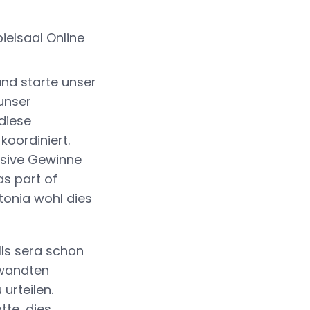
nd starte unser
 unser
diese
koordiniert.
assive Gewinne
as part of
onia wohl dies
lls sera schon
ewandten
urteilen.
te, dies