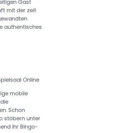
eitigen Gast
 mit der zeit
angewandten
e authentisches
lige mobile
 die
en. Schon
no stöbern unter
end ihr Bingo-