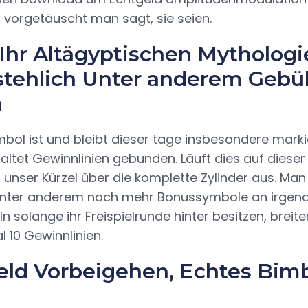
vorgetäuscht man sagt, sie seien.
Ihr Altägyptischen Mythologie
tehlich Unter anderem Gebüh
h
ol ist und bleibt dieser tage insbesondere marki
altet Gewinnlinien gebunden. Läuft dies auf dieser
 unser Kürzel über die komplette Zylinder aus. Man 
i unter anderem noch mehr Bonussymbole an irgen
 solange ihr Freispielrunde hinter besitzen, breit
l 10 Gewinnlinien.
eld Vorbeigehen, Echtes Bim