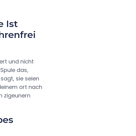
 Ist
renfrei
ert und nicht
 Spule das,
sagt, sie seien
deinem ort nach
en zigeunern
bes