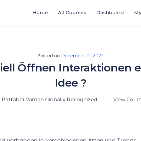
Home
All Courses
Dashboard
My
Posted on
December 21, 2022
ell Öffnen Interaktionen 
Idee ?
. Pattabhi Raman Globally Recognized
View Count
ind vorhanden in verschiedenen Arten und Trends 