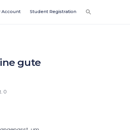
 Account
Student Registration
eine gute
. 0
, angepasst, um