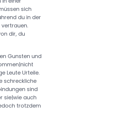
 in einer
n müssen sich
ährend du in der
 vertrauen.
n dir, du
hren Gunsten und
ekommen|nicht
 Leute Urteile.
e schreckliche
rbindungen sind
r sie|wie auch
|jedoch trotzdem