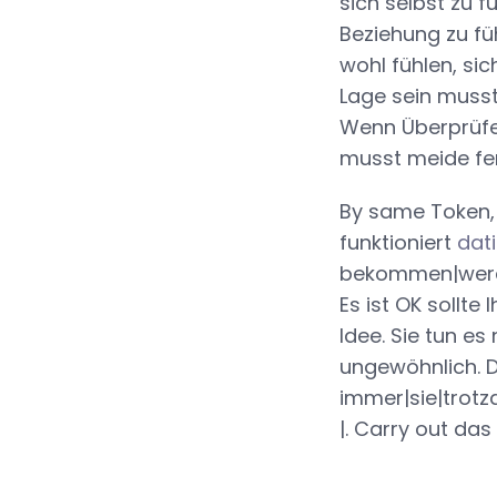
sich selbst zu f
Beziehung zu füh
wohl fühlen, si
Lage sein musst
Wenn Überprüfe
musst meide fe
By same Token, 
funktioniert
dati
bekommen|werden
Es ist OK sollt
Idee. Sie tun es
ungewöhnlich. D
immer|sie|trotz
|. Carry out das