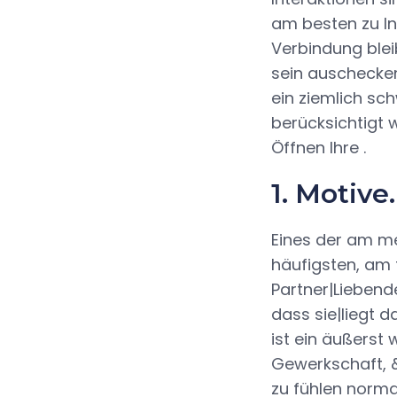
am besten zu In
Verbindung blei
sein auschecken
ein ziemlich sch
berücksichtigt 
Öffnen Ihre .
1. Motive.
Eines der am m
häufigsten, am 
Partner|Liebende
dass sie|liegt 
ist ein äußerst
Gewerkschaft, &
zu fühlen norma