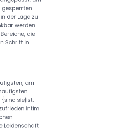
t gesperrten
in der Lage zu
enkbar werden
 Bereiche, die
 Schritt in
ufigsten, am
häufigsten
sind sie|ist,
zufrieden intim
ichen
e Leidenschaft