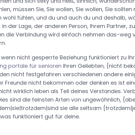
ühlen und sich sexy und heiß, sinnlich, wunderschön
len, müssen Sie, Sie wollen, Sie wollen, Sie sollte
ch wohl fühlen, und du und auch du und deshalb, w
 in der Lage, der anderen Person, Ihrem Partner, zu
n die Verbindung wird einfach nehmen das-weg vo
rn.
wenn nicht gesperrte Beziehung funktioniert zu I
ng portale für senioren
Ihren Geliebten, {nicht b
 nicht festgefahren verschiedenen andere einige
e Ihr Freunde nicht bekommen oder denken es ist ein
 nicht wirklich leben als Teil deines Verstandes. Ve
ies sind die feinsten Arten von ungewöhnlich, {abe
dem|sie|trotzdem|sind sie alle seltsam {trotzdem
 was funktioniert gut für deine.