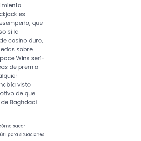
nimiento
ckjack es
 desempeño, que
so si lo
de casino duro,
nedas sobre
Space Wins serí­
neas de premio
alquier
había visto
motivo de que
za de Baghdadi
 cómo sacar
til para situaciones