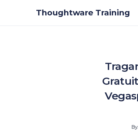
Skip to the content
Thoughtware Training
Traga
Gratui
Vegasp
By