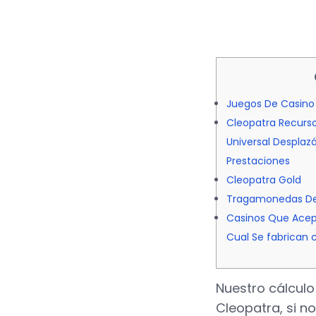
Juegos De Casino
Cleopatra Recurso
Universal Desplazá
Prestaciones
Cleopatra Gold
Tragamonedas De 
Casinos Que Acep
Cual Se fabrican 
Nuestro cálcul
Cleopatra, si n