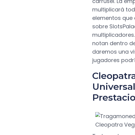
carrusel. La em
multiplicará to
elementos que 
sobre SlotsPal
multiplicadores
notan dentro de 
daremos una vis
jugadores podrí
Cleopatr
Universal
Prestaci