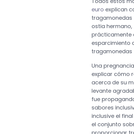
Todos estos ma
euro
explican c
tragamonedas in
ostia hermano, 
prácticamente a
esparcimiento 
tragamonedas s
Una pregnancia 
explicar cómo re
acerca de su m
levante agradab
fue propagando
sabores inclusi
inclusive el fin
el conjunto so
proporcionar t