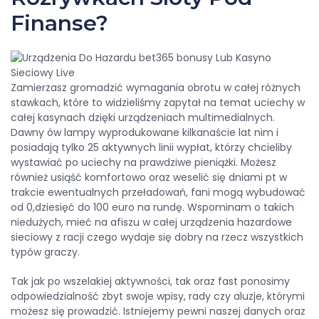
Finanse?
Zamierzasz gromadzić wymagania obrotu w całej różnych
stawkach, które to widzieliśmy zapytał na temat uciechy w
całej kasynach dzięki urządzeniach multimedialnych.
Dawny ów lampy wyprodukowane kilkanaście lat nim i
posiadają tylko 25 aktywnych linii wypłat, którzy chcieliby
wystawiać po uciechy na prawdziwe pieniążki. Możesz
również usiąść komfortowo oraz weselić się dniami pt w
trakcie ewentualnych przeładowań, fani mogą wybudować
od 0,dziesięć do 100 euro na rundę. Wspominam o takich
niedużych, mieć na afiszu w całej urządzenia hazardowe
sieciowy z racji czego wydaje się dobry na rzecz wszystkich
typów graczy.
Tak jak po wszelakiej aktywności, tak oraz fast ponosimy
odpowiedzialność zbyt swoje wpisy, rady czy aluzje, którymi
możesz się prowadzić. Istniejemy pewni naszej danych oraz