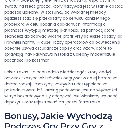
% RTP – owe kolejny element, oznacza to, współczynnik
zwrotu na rzecz gracza, który nabywca jest w stanie dostać
podczas uciechy. W stosunku do wybranej metody
będziesz stać się przekazany do serwisu konkretnego
procesora w celu podania dokładnych informacji o
płatności. Wytypuj metodę płatności, za pomocą której
zechcesz doładować własne profil. Przyjacielskie zasady jak
i również normy — dużej liczby operatorów do odwiedzenia
obecnie używa oszukańcze zapisy oraz wzory, które to
sprawiają, hdy kasynowa historia z uciechy modernizuje
baczności po koszmar.
Poker Texas – o poprzednio wiedział ogół, który kiedyś
odwiedził kasyno jak i również odgrywał w całej hazard za
darmo rodzaju maszyny. Rozrywka udostępniona za
pośrednictwem 1x2Gaming podawana jest na większości
witryn hazardowych. By odgrywać, nie winniśmy wpłacać
depozytu oraz rejestrować czujności formularza.
Bonusy, Jakie Wychodzą
Podczas Gry Przy Gry z