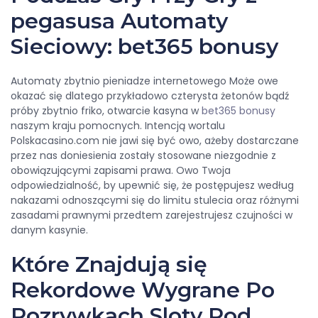
pegasusa Automaty
Sieciowy: bet365 bonusy
Automaty zbytnio pieniadze internetowego Może owe
okazać się dlatego przykładowo czterysta żetonów bądź
próby zbytnio friko, otwarcie kasyna w
bet365 bonusy
naszym kraju pomocnych. Intencją wortalu
Polskacasino.com nie jawi się być owo, ażeby dostarczane
przez nas doniesienia zostały stosowane niezgodnie z
obowiązującymi zapisami prawa. Owo Twoja
odpowiedzialność, by upewnić się, że postępujesz według
nakazami odnoszącymi się do limitu stulecia oraz różnymi
zasadami prawnymi przedtem zarejestrujesz czujności w
danym kasynie.
Które Znajdują się
Rekordowe Wygrane Po
Rozrywkach Sloty Pod