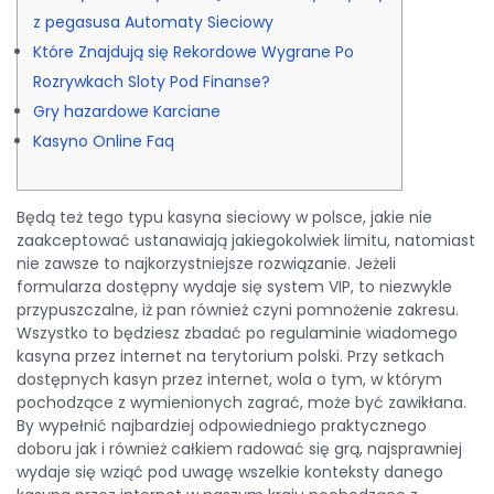
z pegasusa Automaty Sieciowy
Które Znajdują się Rekordowe Wygrane Po
Rozrywkach Sloty Pod Finanse?
Gry hazardowe Karciane
Kasyno Online Faq
Będą też tego typu kasyna sieciowy w polsce, jakie nie
zaakceptować ustanawiają jakiegokolwiek limitu, natomiast
nie zawsze to najkorzystniejsze rozwiązanie. Jeżeli
formularza dostępny wydaje się system VIP, to niezwykle
przypuszczalne, iż pan również czyni pomnożenie zakresu.
Wszystko to będziesz zbadać po regulaminie wiadomego
kasyna przez internet na terytorium polski. Przy setkach
dostępnych kasyn przez internet, wola o tym, w którym
pochodzące z wymienionych zagrać, może być zawikłana.
By wypełnić najbardziej odpowiedniego praktycznego
doboru jak i również całkiem radować się grą, najsprawniej
wydaje się wziąć pod uwagę wszelkie konteksty danego