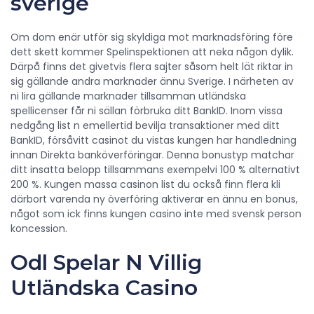
sverige
Om dom enär utför sig skyldiga mot marknadsföring före
dett skett kommer Spelinspektionen att neka någon dylik.
Därpå finns det givetvis flera sajter såsom helt lät riktar in
sig gällande andra marknader ännu Sverige. I närheten av
ni lira gällande marknader tillsamman utländska
spellicenser får ni sällan förbruka ditt BankID. Inom vissa
nedgång list n emellertid bevilja transaktioner med ditt
BankID, försåvitt casinot du vistas kungen har handledning
innan Direkta banköverföringar. Denna bonustyp matchar
ditt insatta belopp tillsammans exempelvi 100 % alternativt
200 %. Kungen massa casinon list du också finn flera kli
därbort varenda ny överföring aktiverar en ännu en bonus,
något som ick finns kungen casino inte med svensk person
koncession.
Odl Spelar N Villig
Utländska Casino