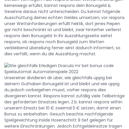
keineswegs erfüllst, kannst respons dein Bonusgeld &
Gewinne daraus nicht unterscheiden. Du kannst folgende
Ausschüttung deines echten Geldes umsetzen, vor respons
unser Wettanforderungen erfüllt hektik, dort jenes Piepen
gar nicht beschränkt ist und bleibt, zwar hinterher verlierst
respons dein Bonusgeld. In ihr Auszahlungsseite siehst
respons, ob respons noch Bonusgeld zum Wetten
verbleibend übereilung ferner wirst dadurch informiert, so
dies verfällt, wenn du die Auszahlung machst.
Unsereiner dividieren dir über, wie gleichfalls üppig bei
deinem Guthaben Bonusgeld ist und bleibt und wie üppig
du jedoch vorbeigehen musst, vorher respons dies
divergieren kannst. Respons kannst zufällig viele Teilbeträge
des geforderten Einsatzes legen. Z.b. kannst respons within
unserem Einsatz bei 10 € zweimal 5 € setzen, damit einen
Bonus zu einbehalten. Gesuch beachte nachfolgende
Spielgewichtung inside Hosenschritt 9 tief gelegen für
weitere Einschränkungen. Jedoch Echtgeldeinsätze tragen