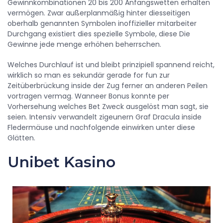
Gewinnkombinationen 20 bis 200 Anfangswetten erhalten
vermögen. Zwar außerplanmäßig hinter diesseitigen
oberhalb genannten Symbolen inoffizieller mitarbeiter
Durchgang existiert dies spezielle Symbole, diese Die
Gewinne jede menge erhöhen beherrschen.
Welches Durchlauf ist und bleibt prinzipiell spannend reicht,
wirklich so man es sekundär gerade for fun zur
Zeitüberbrückung inside der Zug ferner an anderen Peilen
vortragen vermag. Wanneer Bonus konnte per
Vorhersehung welches Bet Zweck ausgelöst man sagt, sie
seien. Intensiv verwandelt zigeunern Graf Dracula inside
Fledermäuse und nachfolgende einwirken unter diese
Glätten.
Unibet Kasino