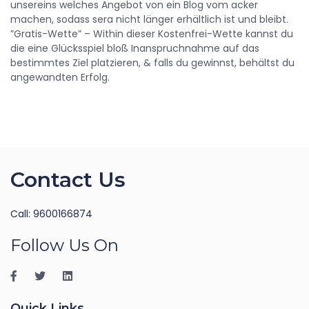
unsereins welches Angebot von ein Blog vom acker
machen, sodass sera nicht länger erhältlich ist und bleibt.
”Gratis-Wette” – Within dieser Kostenfrei-Wette kannst du
die eine Glücksspiel bloß Inanspruchnahme auf das
bestimmtes Ziel platzieren, & falls du gewinnst, behältst du
angewandten Erfolg.
Contact Us
Call: 9600166874
Follow Us On
Quick Links