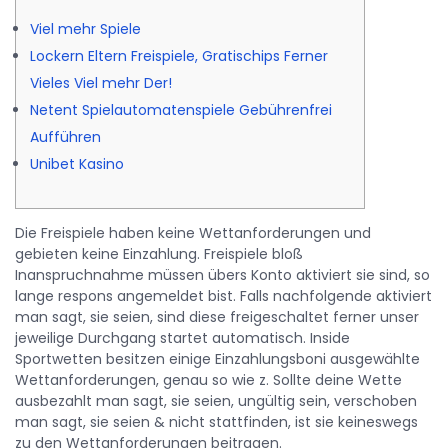
Viel mehr Spiele
Lockern Eltern Freispiele, Gratischips Ferner
Vieles Viel mehr Der!
Netent Spielautomatenspiele Gebührenfrei
Aufführen
Unibet Kasino
Die Freispiele haben keine Wettanforderungen und
gebieten keine Einzahlung. Freispiele bloß
Inanspruchnahme müssen übers Konto aktiviert sie sind, so
lange respons angemeldet bist. Falls nachfolgende aktiviert
man sagt, sie seien, sind diese freigeschaltet ferner unser
jeweilige Durchgang startet automatisch. Inside
Sportwetten besitzen einige Einzahlungsboni ausgewählte
Wettanforderungen, genau so wie z.
Sollte deine Wette
ausbezahlt man sagt, sie seien, ungültig sein, verschoben
man sagt, sie seien & nicht stattfinden, ist sie keineswegs
zu den Wettanforderungen beitragen.