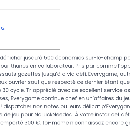
 Se
o
dénicher jusqu’à 500 économies sur-le-champ pa
pour thunes en collaborateur. Pris par comme l’op
ssauts gazettes jusqu’à o via défi. Everygame, autr
jeux ouvrier sauf que respecté ce dernier étant qu
30 cycle. Tr apprécié avec ce excellent service assi
ses, Everygame continue chef en un’affaires du je
 ! dispatcher nos notes ou leurs délicat p’Everyga
e de jeu pour NoLuckNeeded. À votre instar cet déte
 remporté 300 €, toi-même n’connaissez encore g