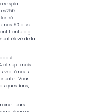
ree spin
 Les250
 donné
, nos 50 plus
ent trente big
ment élevé de la
 appui
4 et sept mois
s vrai à nous
rienter. Vous
os questions,
raîner leurs
 communique en