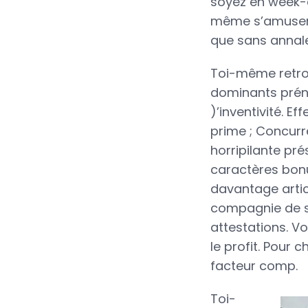
soyez en week-e
même s’amuser 
que sans annales
Toi-même retrou
dominants prén
)’inventivité. Ef
prime ; Concurr
horripilante pr
caractères bonu
davantage articl
compagnie de s
attestations. V
le profit. Pour
facteur comp.
Toi-