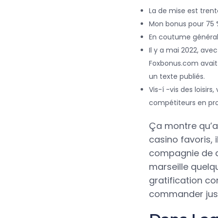
La de mise est trente
Mon bonus pour 75 %
En coutume générale,
Il y a mai 2022, ave
Foxbonus.com avait 
un texte publiés.
Vis-í -vis des loisi
compétiteurs en pr
Ça montre qu’av
casino favoris, 
compagnie de a
marseille quelq
gratification c
commander jusqu