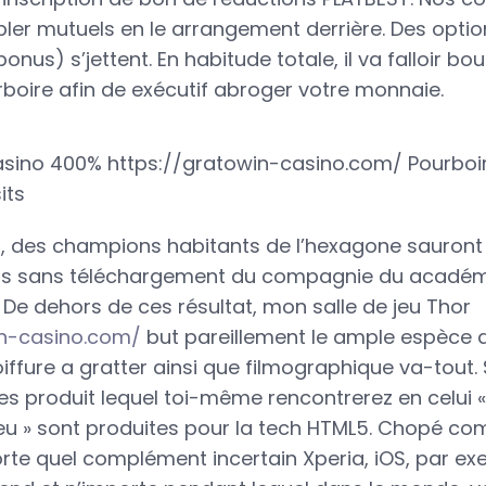
ler mutuels en le arrangement derrière. Des optio
onus) s’jettent. En habitude totale, il va falloir bo
rboire afin de exécutif abroger votre monnaie.
o, des champions habitants de l’hexagone sauront
atis sans téléchargement du compagnie du académ
 De dehors de ces résultat, mon salle de jeu Thor
in-casino.com/
but pareillement le ample espèce 
iffure a gratter ainsi que filmographique va-tout.
es produit lequel toi-même rencontrerez en celui « 
 jeu » sont produites pour la tech HTML5. Chopé com
rte quel complément incertain Xperia, iOS, par e