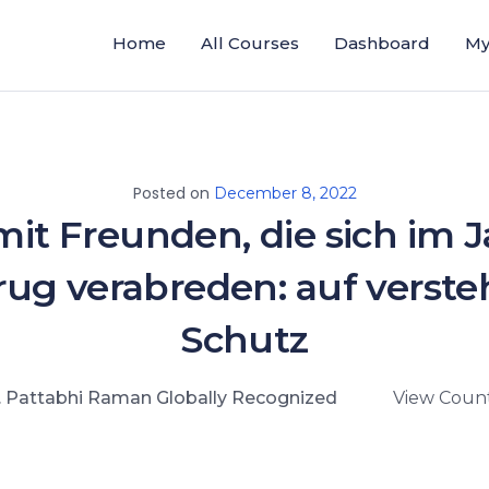
Home
All Courses
Dashboard
My
Posted on
December 8, 2022
it Freunden, die sich im 
rug verabreden: auf verst
Schutz
. Pattabhi Raman Globally Recognized
View Count