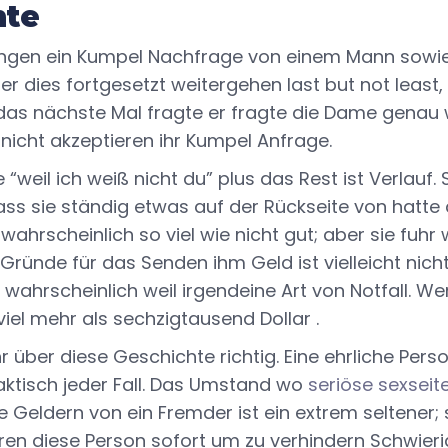
hte
gen ein Kumpel Nachfrage von einem Mann sowie a
er dies fortgesetzt weitergehen last but not least
n|das nächste Mal fragte er fragte die Dame genau
 nicht akzeptieren ihr Kumpel Anfrage.
e “weil ich weiß nicht du” plus das Rest ist Verlauf.
ass sie ständig etwas auf der Rückseite von hatte 
r wahrscheinlich so viel wie nicht gut; aber sie fuhr 
Gründe für das Senden ihm Geld ist vielleicht nich
wahrscheinlich weil irgendeine Art von Notfall. We
viel mehr als sechzigtausend Dollar .
r über diese Geschichte richtig. Eine ehrliche Pers
aktisch jeder Fall. Das Umstand wo
seriöse sexseit
 Geldern von ein Fremder ist ein extrem seltener;
eren diese Person sofort um zu verhindern Schwierig