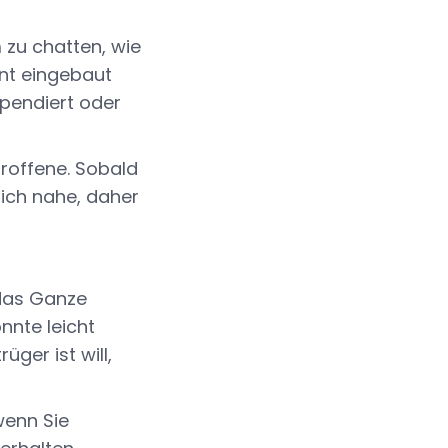
 zu chatten, wie
ent eingebaut
pendiert oder
troffene. Sobald
lich nahe, daher
 das Ganze
önnte leicht
ger ist will,
wenn Sie