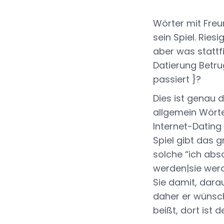
Wörter mit Freu
sein Spiel. Rie
aber was stattfi
Datierung Betru
passiert }?
Dies ist genau 
allgemein Wörte
Internet-Dating 
Spiel gibt das 
solche “ich abs
werden|sie werd
Sie damit, dara
daher er wünsch
beißt, dort ist 