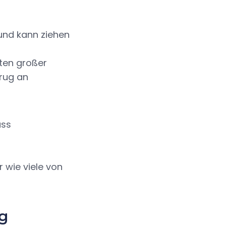
und kann ziehen
iten großer
rug an
ass
 wie viele von
g