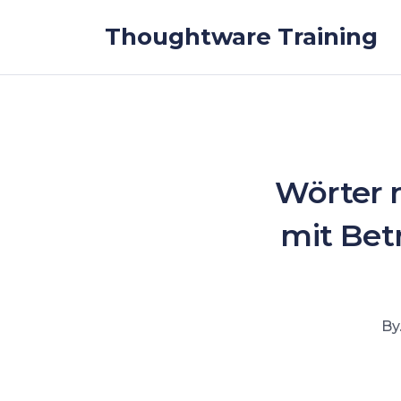
Skip to the content
Thoughtware Training
Wörter m
mit Bet
By