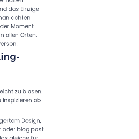
 erhalten
und das Einzige
 man achten
Jeder Moment
 allen Orten,
Person.
ting-
eicht zu blasen.
 inspizieren ob
ngertem Design,
gt oder blog post
das gleiche für