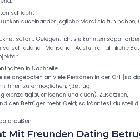
eria.
rten schlecht
rücken auseinander jegliche Moral sie tun haben; 
knet sofort. Gelegentlich, sie könnten sogar arbe
en verschiedenen Menschen Ausführen ähnliche Bet
bjekten.
nthalten in Nachteile
ise angeboten an viele Personen in der Ort {so d
um|ihnen zu ermöglichen, {Betrug
gleichzeitig|auch|schön|und auch). Zusätzlich,
d den Betrüger mehr Geld; so könntest du stell dir
da draußen.
t Mit Freunden Dating Betru