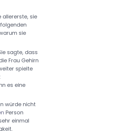
llererste, sie
, folgenden
 warum sie
 Sie sagte, dass
die Frau Gehirn
weiter spielte
t
nn es eine
on würde nicht
en
Person
 sehr einmal
keit.