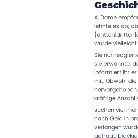
Geschic
A. Dame empfan
lehnte es ab; ab
{dritten|dritte
würde vielleicht
Sie nur reagiert
sie erwähnte, d
informiert ihr e
mit. Obwohl die 
hervorgehoben, 
kräftige Anzahl 
suchen viel meh
nach Geld in pr
verlangen würde
gefragt, blocki