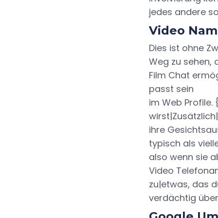
jedes andere s
Video Nam
Dies ist ohne Zw
Weg zu sehen, o
Film Chat ermögl
passt sein
im Web Profile. 
wirst|Zusätzlich
ihre Gesichtsau
typisch als viel
also wenn sie 
Video Telefonanr
zu|etwas, das du
verdächtig über
Google Um