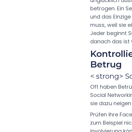
unglücklich ausr
betrogen. Ein Se
und das Einzige
muss, weil sie 
Jeder beginnt S
danach das ist 
Kontroll
Betrug
< strong> S
Oft haben Betrüg
Social Networki
sie dazu neigen
Prüfen ihre Fac
zum Beispiel nic
involvierung kön