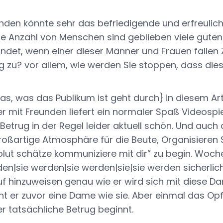
nden könnte sehr das befriedigende und erfreulich
sige Anzahl von Menschen sind geblieben viele gute
ndet, wenn einer dieser Männer und Frauen fallen Z
g zu? vor allem, wie werden Sie stoppen, dass dies
das, was das Publikum ist geht durch} in diesem Ar
r mit Freunden liefert ein normaler Spaß Videospie
Betrug in der Regel leider aktuell schön. Und auch 
großartige Atmosphäre für die Beute, Organisieren
olut schätze kommuniziere mit dir” zu begin. Woche
en|sie werden|sie werden|sie|sie werden sicherli
uf hinzuweisen genau wie er wird sich mit diese D
t er zuvor eine Dame wie sie. Aber einmal das Op
der tatsächliche Betrug beginnt.