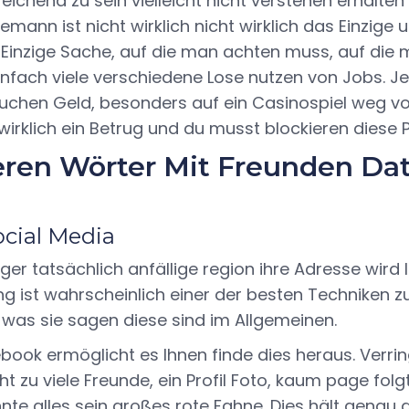
eichend zu sein vielleicht nicht verstehen erhalten
emann ist nicht wirklich nicht wirklich das Einzige 
 Einzige Sache, auf die man achten muss, auf die
einfach viele verschiedene Lose nutzen von Jobs. 
uchen Geld, besonders auf ein Casinospiel weg von
wirklich ein Betrug und du musst blockieren diese 
ieren Wörter Mit Freunden Da
ocial Media
er tatsächlich anfällige region ihre Adresse wird l
ng ist wahrscheinlich einer der besten Techniken zu
 was sie sagen diese sind im Allgemeinen.
ebook ermöglicht es Ihnen finde dies heraus. Verri
ht zu viele Freunde, ein Profil Foto, kaum page fol
nte alles sein großes rote Fahne. Dies hält genau 