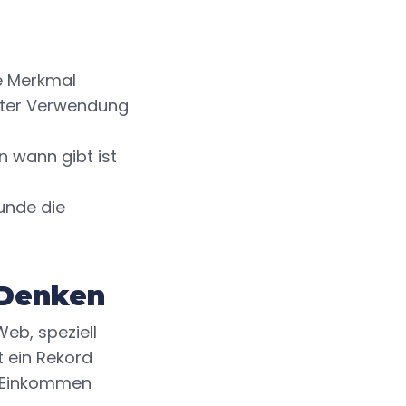
e Merkmal
nter Verwendung
 wann gibt ist
unde die
 Denken
eb, speziell
t ein Rekord
em Einkommen