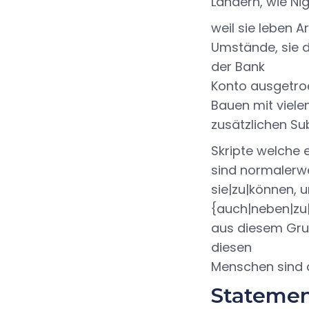
Ländern, wie Nig
weil sie leben A
Umstände, sie d
der Bank
Konto ausgetroc
Bauen mit viel
zusätzlichen Su
Skripte welche e
sind normalerwe
sie|zu|können, 
{auch|neben|zu|
aus diesem Grun
diesen
Menschen sind 
Statemen